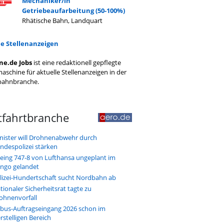
Mechaniker/in
Getriebeaufarbeitung (50-100%)
Rhätische Bahn, Landquart
le Stellenanzeigen
ne.de Jobs
ist eine redaktionell gepflegte
aschine für aktuelle Stellenanzeigen in der
bahnbranche.
tfahrtbranche
nister will Drohnenabwehr durch
ndespolizei stärken
eing 747-8 von Lufthansa ungeplant im
ngo gelandet
lizei-Hundertschaft sucht Nordbahn ab
tionaler Sicherheitsrat tagte zu
ohnenvorfall
rbus-Auftragseingang 2026 schon im
erstelligen Bereich