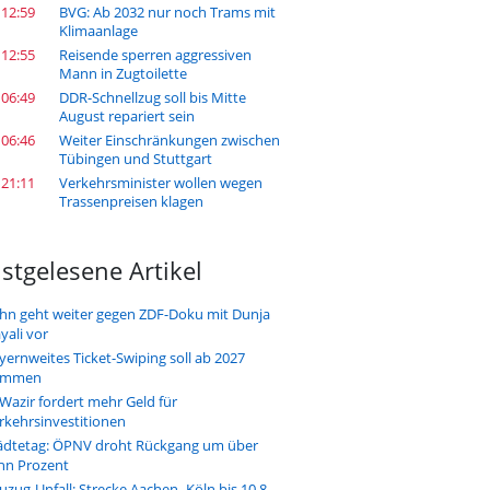
 12:59
BVG: Ab 2032 nur noch Trams mit
Klimaanlage
 12:55
Reisende sperren aggressiven
Mann in Zugtoilette
 06:49
DDR-Schnellzug soll bis Mitte
August repariert sein
 06:46
Weiter Einschränkungen zwischen
Tübingen und Stuttgart
 21:11
Verkehrsminister wollen wegen
Trassenpreisen klagen
stgelesene Artikel
hn geht weiter gegen ZDF-Doku mit Dunja
yali vor
yernweites Ticket-Swiping soll ab 2027
ommen
-Wazir fordert mehr Geld für
rkehrsinvestitionen
ädtetag: ÖPNV droht Rückgang um über
hn Prozent
uzug-Unfall: Strecke Aachen–Köln bis 10.8.