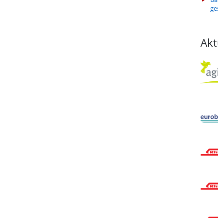
ge
Akt