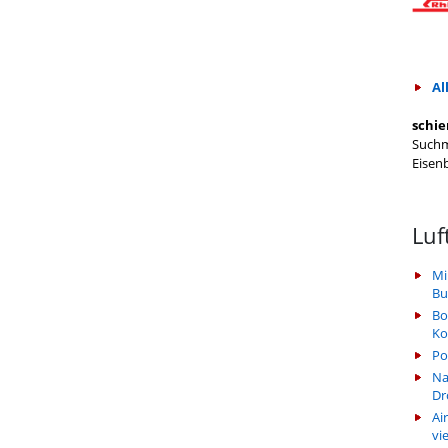
Al
schie
Suchm
Eisen
Luf
Mi
Bu
Bo
Ko
Po
Na
Dr
Ai
vi