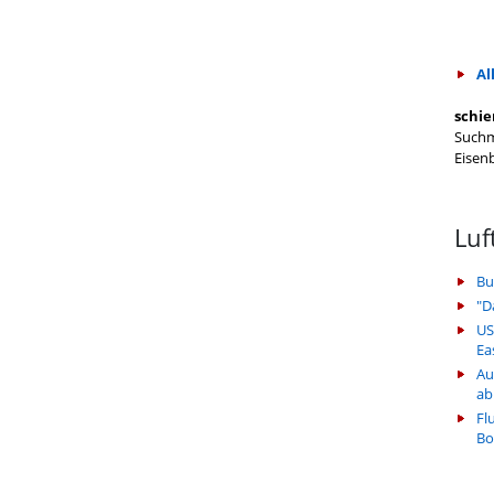
Al
schie
Suchm
Eisen
Luf
Bu
"D
US
Ea
Au
ab
Fl
Bo