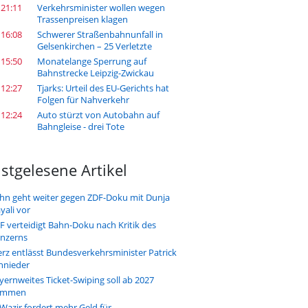
 21:11
Verkehrsminister wollen wegen
Trassenpreisen klagen
 16:08
Schwerer Straßenbahnunfall in
Gelsenkirchen – 25 Verletzte
 15:50
Monatelange Sperrung auf
Bahnstrecke Leipzig-Zwickau
 12:27
Tjarks: Urteil des EU-Gerichts hat
Folgen für Nahverkehr
 12:24
Auto stürzt von Autobahn auf
Bahngleise - drei Tote
stgelesene Artikel
hn geht weiter gegen ZDF-Doku mit Dunja
yali vor
F verteidigt Bahn-Doku nach Kritik des
nzerns
rz entlässt Bundesverkehrsminister Patrick
hnieder
yernweites Ticket-Swiping soll ab 2027
ommen
-Wazir fordert mehr Geld für