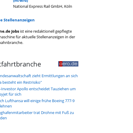
(m/w/d)
National Express Rail GmbH, Köln
le Stellenanzeigen
ne.de Jobs
ist eine redaktionell gepflegte
aschine für aktuelle Stellenanzeigen in der
bahnbranche.
tfahrtbranche
ndesanwaltschaft zieht Ermittlungen an sich
a besteht ein Restrisiko"
-Investor Apollo entscheidet Tauziehen um
syjet für sich
ch Lufthansa will einige frühe Boeing 777-9
lehnen
ughafenmitarbeiter trat Drohne mit Fuß zu
den