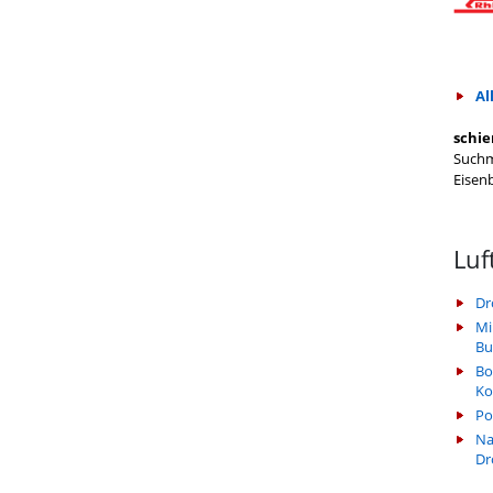
Al
schie
Suchm
Eisen
Luf
Dr
Mi
Bu
Bo
Ko
Po
Na
Dr