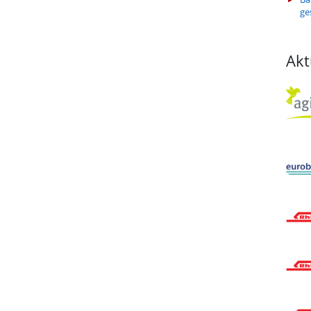
ge
Akt