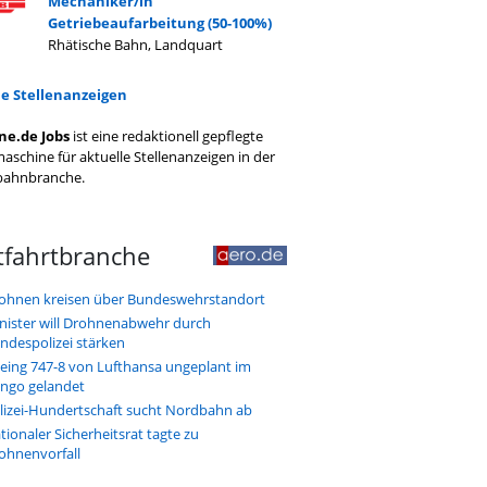
Mechaniker/in
Getriebeaufarbeitung (50-100%)
Rhätische Bahn, Landquart
le Stellenanzeigen
ne.de Jobs
ist eine redaktionell gepflegte
aschine für aktuelle Stellenanzeigen in der
bahnbranche.
tfahrtbranche
ohnen kreisen über Bundeswehrstandort
nister will Drohnenabwehr durch
ndespolizei stärken
eing 747-8 von Lufthansa ungeplant im
ngo gelandet
lizei-Hundertschaft sucht Nordbahn ab
tionaler Sicherheitsrat tagte zu
ohnenvorfall