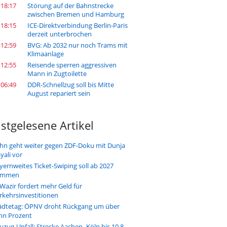
 18:17
Störung auf der Bahnstrecke
zwischen Bremen und Hamburg
 18:15
ICE-Direktverbindung Berlin-Paris
derzeit unterbrochen
 12:59
BVG: Ab 2032 nur noch Trams mit
Klimaanlage
 12:55
Reisende sperren aggressiven
Mann in Zugtoilette
 06:49
DDR-Schnellzug soll bis Mitte
August repariert sein
stgelesene Artikel
hn geht weiter gegen ZDF-Doku mit Dunja
yali vor
yernweites Ticket-Swiping soll ab 2027
ommen
-Wazir fordert mehr Geld für
rkehrsinvestitionen
ädtetag: ÖPNV droht Rückgang um über
hn Prozent
uzug-Unfall: Strecke Aachen–Köln bis 10.8.