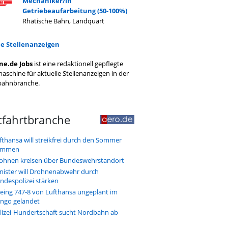
Mechaniker/in
Getriebeaufarbeitung (50-100%)
Rhätische Bahn, Landquart
le Stellenanzeigen
ne.de Jobs
ist eine redaktionell gepflegte
aschine für aktuelle Stellenanzeigen in der
bahnbranche.
tfahrtbranche
fthansa will streikfrei durch den Sommer
ommen
ohnen kreisen über Bundeswehrstandort
nister will Drohnenabwehr durch
ndespolizei stärken
eing 747-8 von Lufthansa ungeplant im
ngo gelandet
lizei-Hundertschaft sucht Nordbahn ab