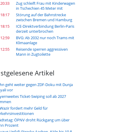
 20:33
Zug schleift Frau mit Kinderwagen
in Tschechien 45 Meter mit
 18:17
Störung auf der Bahnstrecke
zwischen Bremen und Hamburg
 18:15
ICE-Direktverbindung Berlin-Paris
derzeit unterbrochen
 12:59
BVG: Ab 2032 nur noch Trams mit
Klimaanlage
 12:55
Reisende sperren aggressiven
Mann in Zugtoilette
stgelesene Artikel
hn geht weiter gegen ZDF-Doku mit Dunja
yali vor
yernweites Ticket-Swiping soll ab 2027
ommen
-Wazir fordert mehr Geld für
rkehrsinvestitionen
ädtetag: ÖPNV droht Rückgang um über
hn Prozent
uzug-Unfall: Strecke Aachen–Köln bis 10.8.