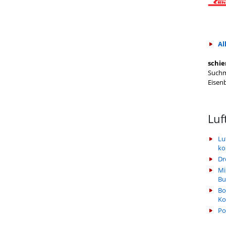
Al
schie
Suchm
Eisen
Luf
Lu
k
Dr
Mi
Bu
Bo
Ko
Po