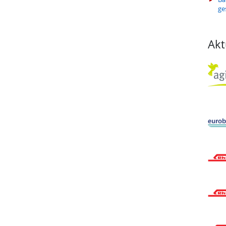
ge
Akt