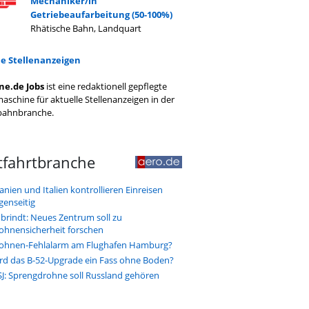
Mechaniker/in
Getriebeaufarbeitung (50-100%)
Rhätische Bahn, Landquart
le Stellenanzeigen
ne.de Jobs
ist eine redaktionell gepflegte
aschine für aktuelle Stellenanzeigen in der
bahnbranche.
tfahrtbranche
anien und Italien kontrollieren Einreisen
genseitig
brindt: Neues Zentrum soll zu
ohnensicherheit forschen
ohnen-Fehlalarm am Flughafen Hamburg?
rd das B-52-Upgrade ein Fass ohne Boden?
J: Sprengdrohne soll Russland gehören