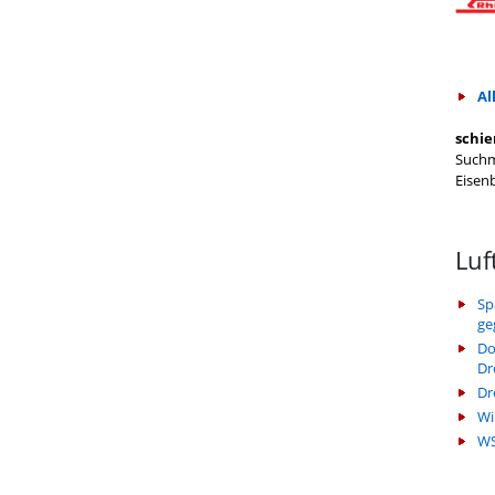
Al
schie
Suchm
Eisen
Luf
Sp
ge
Do
Dr
Dr
Wi
WS