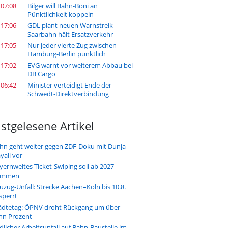
 07:08
Bilger will Bahn-Boni an
Pünktlichkeit koppeln
 17:06
GDL plant neuen Warnstreik –
Saarbahn hält Ersatzverkehr
 17:05
Nur jeder vierte Zug zwischen
Hamburg-Berlin pünktlich
 17:02
EVG warnt vor weiterem Abbau bei
DB Cargo
 06:42
Minister verteidigt Ende der
Schwedt-Direktverbindung
stgelesene Artikel
hn geht weiter gegen ZDF-Doku mit Dunja
yali vor
yernweites Ticket-Swiping soll ab 2027
ommen
uzug-Unfall: Strecke Aachen–Köln bis 10.8.
sperrt
ädtetag: ÖPNV droht Rückgang um über
hn Prozent
dlicher Arbeitsunfall auf Bahn-Baustelle im