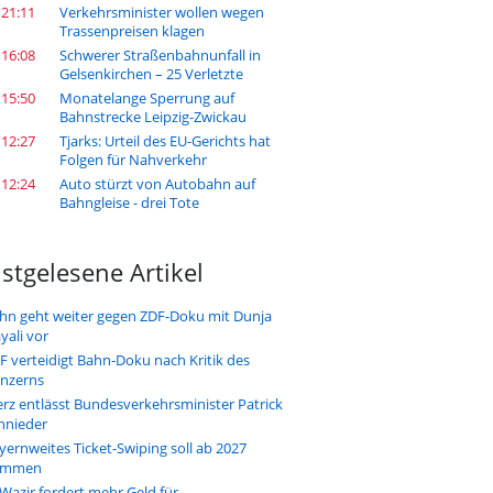
 21:11
Verkehrsminister wollen wegen
Trassenpreisen klagen
 16:08
Schwerer Straßenbahnunfall in
Gelsenkirchen – 25 Verletzte
 15:50
Monatelange Sperrung auf
Bahnstrecke Leipzig-Zwickau
 12:27
Tjarks: Urteil des EU-Gerichts hat
Folgen für Nahverkehr
 12:24
Auto stürzt von Autobahn auf
Bahngleise - drei Tote
stgelesene Artikel
hn geht weiter gegen ZDF-Doku mit Dunja
yali vor
F verteidigt Bahn-Doku nach Kritik des
nzerns
rz entlässt Bundesverkehrsminister Patrick
hnieder
yernweites Ticket-Swiping soll ab 2027
ommen
-Wazir fordert mehr Geld für