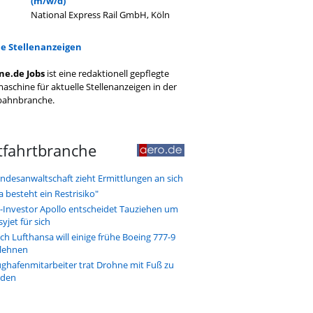
(m/w/d)
National Express Rail GmbH, Köln
le Stellenanzeigen
ne.de Jobs
ist eine redaktionell gepflegte
aschine für aktuelle Stellenanzeigen in der
bahnbranche.
tfahrtbranche
ndesanwaltschaft zieht Ermittlungen an sich
a besteht ein Restrisiko"
-Investor Apollo entscheidet Tauziehen um
syjet für sich
ch Lufthansa will einige frühe Boeing 777-9
lehnen
ughafenmitarbeiter trat Drohne mit Fuß zu
den