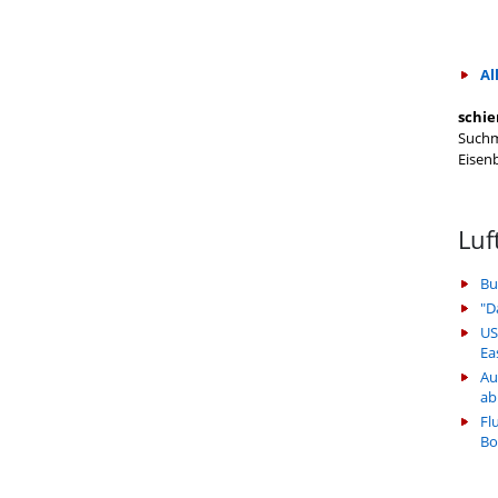
Al
schie
Suchm
Eisen
Luf
Bu
"D
US
Ea
Au
ab
Fl
Bo