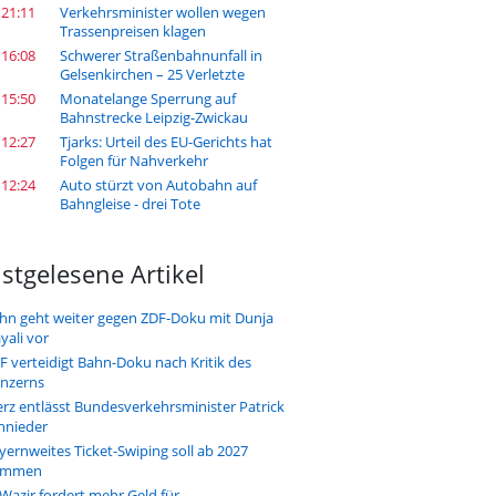
 21:11
Verkehrsminister wollen wegen
Trassenpreisen klagen
 16:08
Schwerer Straßenbahnunfall in
Gelsenkirchen – 25 Verletzte
 15:50
Monatelange Sperrung auf
Bahnstrecke Leipzig-Zwickau
 12:27
Tjarks: Urteil des EU-Gerichts hat
Folgen für Nahverkehr
 12:24
Auto stürzt von Autobahn auf
Bahngleise - drei Tote
stgelesene Artikel
hn geht weiter gegen ZDF-Doku mit Dunja
yali vor
F verteidigt Bahn-Doku nach Kritik des
nzerns
rz entlässt Bundesverkehrsminister Patrick
hnieder
yernweites Ticket-Swiping soll ab 2027
ommen
-Wazir fordert mehr Geld für