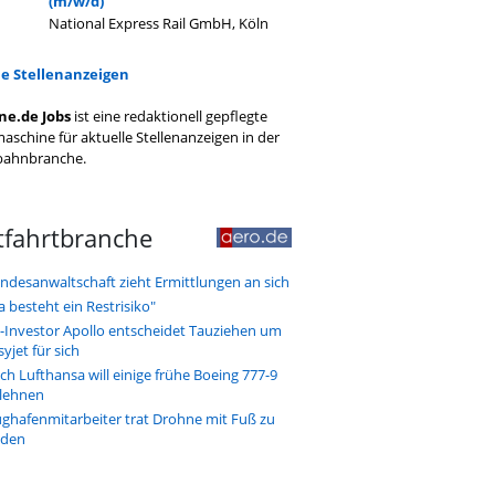
(m/w/d)
National Express Rail GmbH, Köln
le Stellenanzeigen
ne.de Jobs
ist eine redaktionell gepflegte
aschine für aktuelle Stellenanzeigen in der
bahnbranche.
tfahrtbranche
ndesanwaltschaft zieht Ermittlungen an sich
a besteht ein Restrisiko"
-Investor Apollo entscheidet Tauziehen um
syjet für sich
ch Lufthansa will einige frühe Boeing 777-9
lehnen
ughafenmitarbeiter trat Drohne mit Fuß zu
den