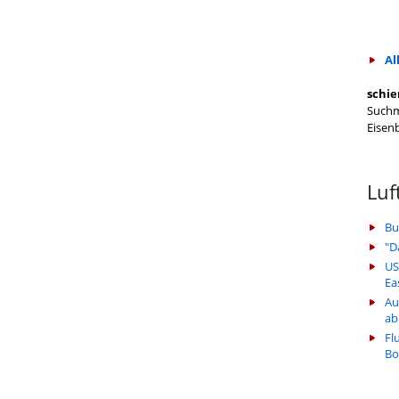
Al
schie
Suchm
Eisen
Luf
Bu
"D
US
Ea
Au
ab
Fl
Bo