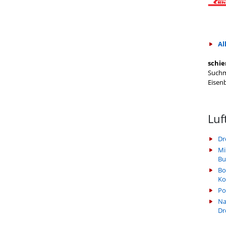
Al
schie
Suchm
Eisen
Luf
Dr
Mi
Bu
Bo
Ko
Po
Na
Dr