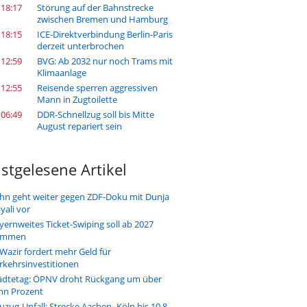
 18:17
Störung auf der Bahnstrecke
zwischen Bremen und Hamburg
 18:15
ICE-Direktverbindung Berlin-Paris
derzeit unterbrochen
 12:59
BVG: Ab 2032 nur noch Trams mit
Klimaanlage
 12:55
Reisende sperren aggressiven
Mann in Zugtoilette
 06:49
DDR-Schnellzug soll bis Mitte
August repariert sein
stgelesene Artikel
hn geht weiter gegen ZDF-Doku mit Dunja
yali vor
yernweites Ticket-Swiping soll ab 2027
ommen
-Wazir fordert mehr Geld für
rkehrsinvestitionen
ädtetag: ÖPNV droht Rückgang um über
hn Prozent
uzug-Unfall: Strecke Aachen–Köln bis 10.8.