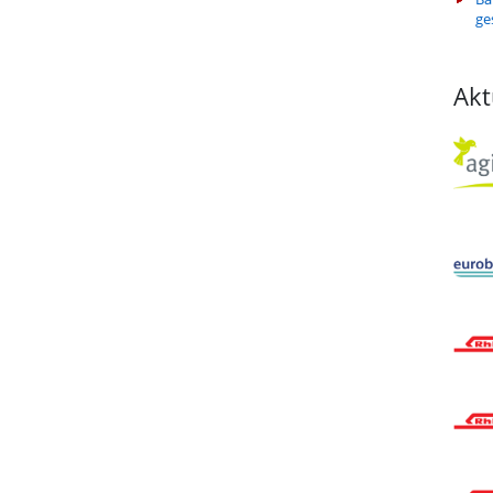
ge
Akt