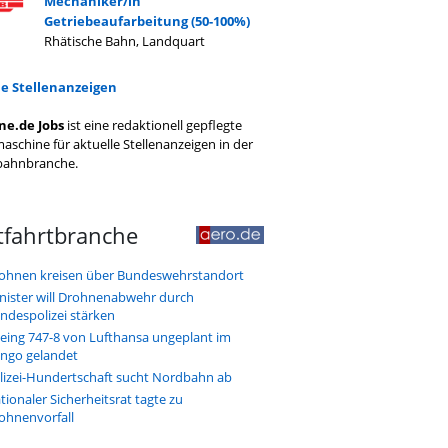
Mechaniker/in
Getriebeaufarbeitung (50-100%)
Rhätische Bahn, Landquart
le Stellenanzeigen
ne.de Jobs
ist eine redaktionell gepflegte
aschine für aktuelle Stellenanzeigen in der
bahnbranche.
tfahrtbranche
ohnen kreisen über Bundeswehrstandort
nister will Drohnenabwehr durch
ndespolizei stärken
eing 747-8 von Lufthansa ungeplant im
ngo gelandet
lizei-Hundertschaft sucht Nordbahn ab
tionaler Sicherheitsrat tagte zu
ohnenvorfall