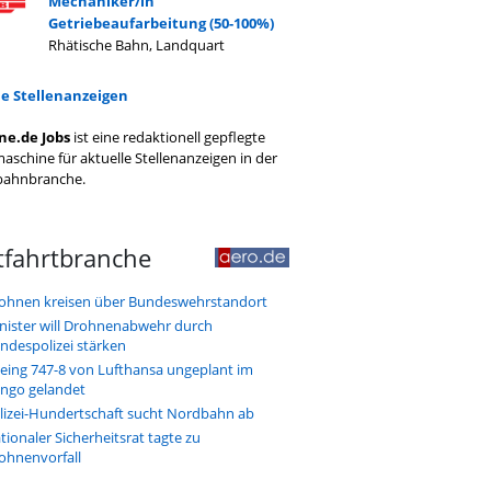
Mechaniker/in
Getriebeaufarbeitung (50-100%)
Rhätische Bahn, Landquart
le Stellenanzeigen
ne.de Jobs
ist eine redaktionell gepflegte
aschine für aktuelle Stellenanzeigen in der
bahnbranche.
tfahrtbranche
ohnen kreisen über Bundeswehrstandort
nister will Drohnenabwehr durch
ndespolizei stärken
eing 747-8 von Lufthansa ungeplant im
ngo gelandet
lizei-Hundertschaft sucht Nordbahn ab
tionaler Sicherheitsrat tagte zu
ohnenvorfall