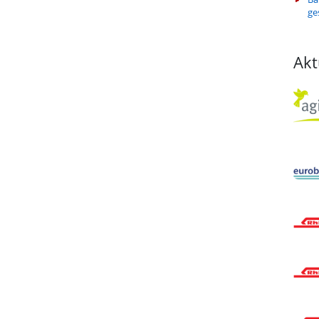
ge
Akt