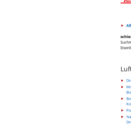
Al
schie
Suchm
Eisen
Luf
Dr
Mi
Bu
Bo
Ko
Po
Na
Dr