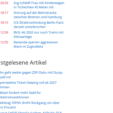
 20:33
Zug schleift Frau mit Kinderwagen
in Tschechien 45 Meter mit
 18:17
Störung auf der Bahnstrecke
zwischen Bremen und Hamburg
 18:15
ICE-Direktverbindung Berlin-Paris
derzeit unterbrochen
 12:59
BVG: Ab 2032 nur noch Trams mit
Klimaanlage
 12:55
Reisende sperren aggressiven
Mann in Zugtoilette
stgelesene Artikel
hn geht weiter gegen ZDF-Doku mit Dunja
yali vor
yernweites Ticket-Swiping soll ab 2027
ommen
-Wazir fordert mehr Geld für
rkehrsinvestitionen
ädtetag: ÖPNV droht Rückgang um über
hn Prozent
uzug-Unfall: Strecke Aachen–Köln bis 10.8.