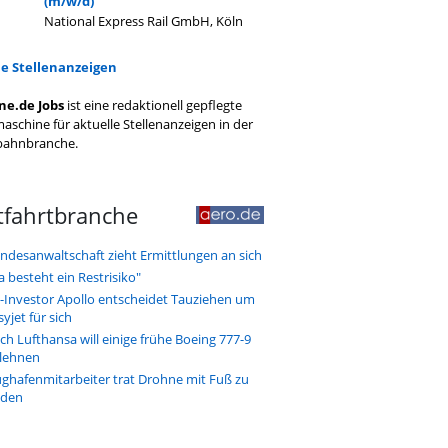
(m/w/d)
National Express Rail GmbH, Köln
le Stellenanzeigen
ne.de Jobs
ist eine redaktionell gepflegte
aschine für aktuelle Stellenanzeigen in der
bahnbranche.
tfahrtbranche
ndesanwaltschaft zieht Ermittlungen an sich
a besteht ein Restrisiko"
-Investor Apollo entscheidet Tauziehen um
syjet für sich
ch Lufthansa will einige frühe Boeing 777-9
lehnen
ughafenmitarbeiter trat Drohne mit Fuß zu
den