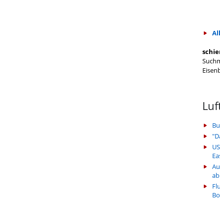
Al
schie
Suchm
Eisen
Luf
Bu
"D
US
Ea
Au
ab
Fl
Bo