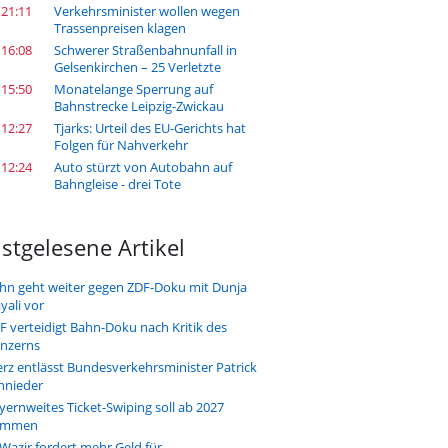
 21:11
Verkehrsminister wollen wegen
Trassenpreisen klagen
 16:08
Schwerer Straßenbahnunfall in
Gelsenkirchen – 25 Verletzte
 15:50
Monatelange Sperrung auf
Bahnstrecke Leipzig-Zwickau
 12:27
Tjarks: Urteil des EU-Gerichts hat
Folgen für Nahverkehr
 12:24
Auto stürzt von Autobahn auf
Bahngleise - drei Tote
stgelesene Artikel
hn geht weiter gegen ZDF-Doku mit Dunja
yali vor
F verteidigt Bahn-Doku nach Kritik des
nzerns
rz entlässt Bundesverkehrsminister Patrick
hnieder
yernweites Ticket-Swiping soll ab 2027
ommen
-Wazir fordert mehr Geld für