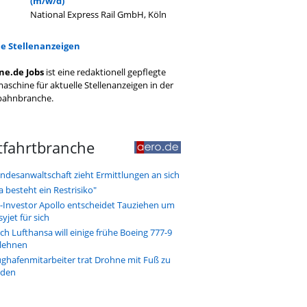
(m/w/d)
National Express Rail GmbH, Köln
le Stellenanzeigen
ne.de Jobs
ist eine redaktionell gepflegte
aschine für aktuelle Stellenanzeigen in der
bahnbranche.
tfahrtbranche
ndesanwaltschaft zieht Ermittlungen an sich
a besteht ein Restrisiko"
-Investor Apollo entscheidet Tauziehen um
syjet für sich
ch Lufthansa will einige frühe Boeing 777-9
lehnen
ughafenmitarbeiter trat Drohne mit Fuß zu
den