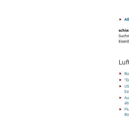
Al
schie
Suchm
Eisen
Luf
Bu
"D
US
Ea
Au
ab
Fl
Bo