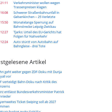
 21:11
Verkehrsminister wollen wegen
Trassenpreisen klagen
 16:08
Schwerer Straßenbahnunfall in
Gelsenkirchen – 25 Verletzte
 15:50
Monatelange Sperrung auf
Bahnstrecke Leipzig-Zwickau
 12:27
Tjarks: Urteil des EU-Gerichts hat
Folgen für Nahverkehr
 12:24
Auto stürzt von Autobahn auf
Bahngleise - drei Tote
stgelesene Artikel
hn geht weiter gegen ZDF-Doku mit Dunja
yali vor
F verteidigt Bahn-Doku nach Kritik des
nzerns
rz entlässt Bundesverkehrsminister Patrick
hnieder
yernweites Ticket-Swiping soll ab 2027
ommen
-Wazir fordert mehr Geld für