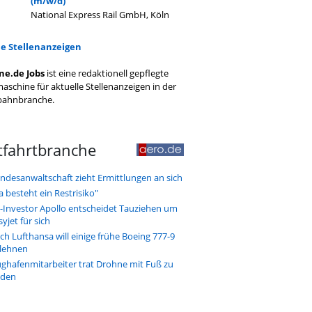
(m/w/d)
National Express Rail GmbH, Köln
le Stellenanzeigen
ne.de Jobs
ist eine redaktionell gepflegte
aschine für aktuelle Stellenanzeigen in der
bahnbranche.
tfahrtbranche
ndesanwaltschaft zieht Ermittlungen an sich
a besteht ein Restrisiko"
-Investor Apollo entscheidet Tauziehen um
syjet für sich
ch Lufthansa will einige frühe Boeing 777-9
lehnen
ughafenmitarbeiter trat Drohne mit Fuß zu
den