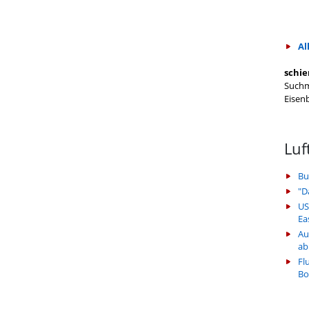
Al
schie
Suchm
Eisen
Luf
Bu
"D
US
Ea
Au
ab
Fl
Bo