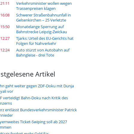
 21:11
Verkehrsminister wollen wegen
Trassenpreisen klagen
 16:08
Schwerer Straßenbahnunfall in
Gelsenkirchen – 25 Verletzte
 15:50
Monatelange Sperrung auf
Bahnstrecke Leipzig-Zwickau
 12:27
Tjarks: Urteil des EU-Gerichts hat
Folgen für Nahverkehr
 12:24
Auto stürzt von Autobahn auf
Bahngleise - drei Tote
stgelesene Artikel
hn geht weiter gegen ZDF-Doku mit Dunja
yali vor
F verteidigt Bahn-Doku nach Kritik des
nzerns
rz entlässt Bundesverkehrsminister Patrick
hnieder
yernweites Ticket-Swiping soll ab 2027
ommen
-Wazir fordert mehr Geld für