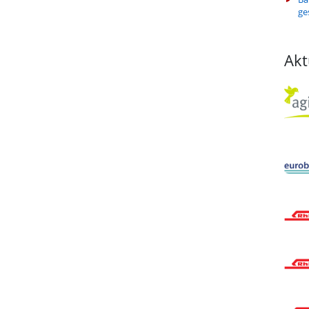
ge
Akt