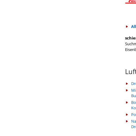
Al
schie
Suchm
Eisen
Luf
Dr
Mi
Bu
Bo
Ko
Po
Na
Dr