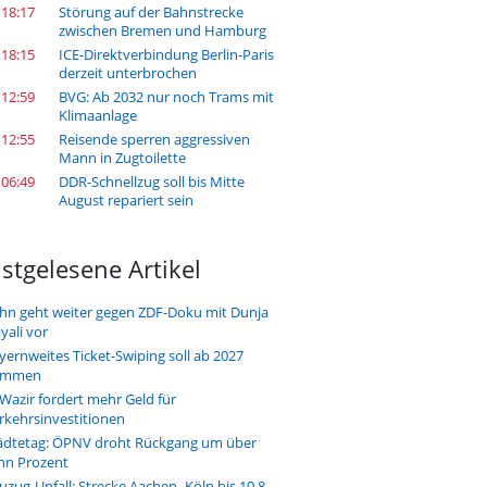
 18:17
Störung auf der Bahnstrecke
zwischen Bremen und Hamburg
 18:15
ICE-Direktverbindung Berlin-Paris
derzeit unterbrochen
 12:59
BVG: Ab 2032 nur noch Trams mit
Klimaanlage
 12:55
Reisende sperren aggressiven
Mann in Zugtoilette
 06:49
DDR-Schnellzug soll bis Mitte
August repariert sein
stgelesene Artikel
hn geht weiter gegen ZDF-Doku mit Dunja
yali vor
yernweites Ticket-Swiping soll ab 2027
ommen
-Wazir fordert mehr Geld für
rkehrsinvestitionen
ädtetag: ÖPNV droht Rückgang um über
hn Prozent
uzug-Unfall: Strecke Aachen–Köln bis 10.8.