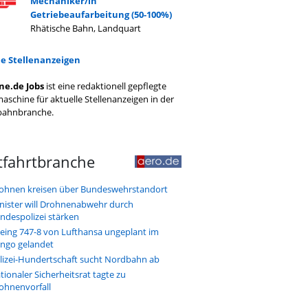
Mechaniker/in
Getriebeaufarbeitung (50-100%)
Rhätische Bahn, Landquart
le Stellenanzeigen
ne.de Jobs
ist eine redaktionell gepflegte
aschine für aktuelle Stellenanzeigen in der
bahnbranche.
tfahrtbranche
ohnen kreisen über Bundeswehrstandort
nister will Drohnenabwehr durch
ndespolizei stärken
eing 747-8 von Lufthansa ungeplant im
ngo gelandet
lizei-Hundertschaft sucht Nordbahn ab
tionaler Sicherheitsrat tagte zu
ohnenvorfall