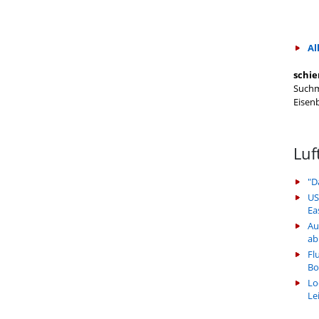
Al
schie
Suchm
Eisen
Luf
"D
US
Ea
Au
ab
Fl
Bo
Lo
Le