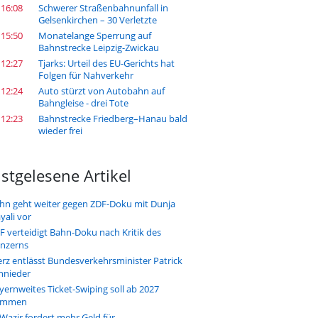
 16:08
Schwerer Straßenbahnunfall in
Gelsenkirchen – 30 Verletzte
 15:50
Monatelange Sperrung auf
Bahnstrecke Leipzig-Zwickau
 12:27
Tjarks: Urteil des EU-Gerichts hat
Folgen für Nahverkehr
 12:24
Auto stürzt von Autobahn auf
Bahngleise - drei Tote
 12:23
Bahnstrecke Friedberg–Hanau bald
wieder frei
stgelesene Artikel
hn geht weiter gegen ZDF-Doku mit Dunja
yali vor
F verteidigt Bahn-Doku nach Kritik des
nzerns
rz entlässt Bundesverkehrsminister Patrick
hnieder
yernweites Ticket-Swiping soll ab 2027
ommen
-Wazir fordert mehr Geld für