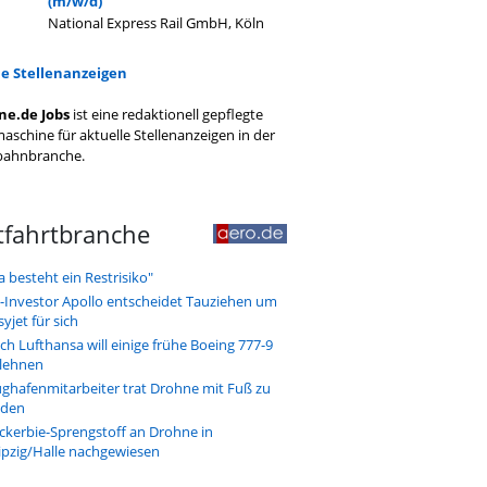
(m/w/d)
National Express Rail GmbH, Köln
le Stellenanzeigen
ne.de Jobs
ist eine redaktionell gepflegte
aschine für aktuelle Stellenanzeigen in der
bahnbranche.
tfahrtbranche
a besteht ein Restrisiko"
-Investor Apollo entscheidet Tauziehen um
syjet für sich
ch Lufthansa will einige frühe Boeing 777-9
lehnen
ughafenmitarbeiter trat Drohne mit Fuß zu
den
ckerbie-Sprengstoff an Drohne in
ipzig/Halle nachgewiesen