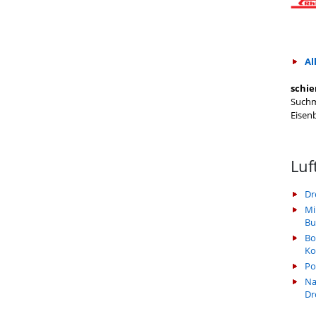
Al
schie
Suchm
Eisen
Luf
Dr
Mi
Bu
Bo
Ko
Po
Na
Dr