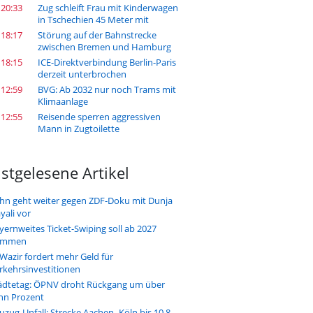
 20:33
Zug schleift Frau mit Kinderwagen
in Tschechien 45 Meter mit
 18:17
Störung auf der Bahnstrecke
zwischen Bremen und Hamburg
 18:15
ICE-Direktverbindung Berlin-Paris
derzeit unterbrochen
 12:59
BVG: Ab 2032 nur noch Trams mit
Klimaanlage
 12:55
Reisende sperren aggressiven
Mann in Zugtoilette
stgelesene Artikel
hn geht weiter gegen ZDF-Doku mit Dunja
yali vor
yernweites Ticket-Swiping soll ab 2027
ommen
-Wazir fordert mehr Geld für
rkehrsinvestitionen
ädtetag: ÖPNV droht Rückgang um über
hn Prozent
uzug-Unfall: Strecke Aachen–Köln bis 10.8.