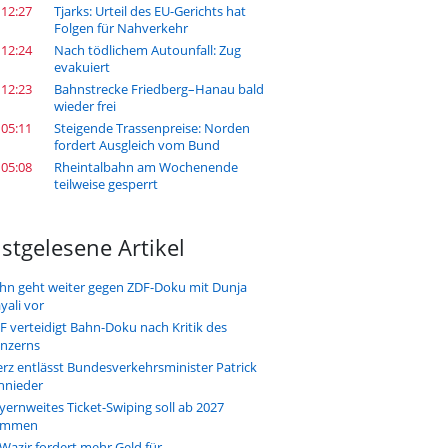
 12:27
Tjarks: Urteil des EU-Gerichts hat
Folgen für Nahverkehr
 12:24
Nach tödlichem Autounfall: Zug
evakuiert
 12:23
Bahnstrecke Friedberg–Hanau bald
wieder frei
 05:11
Steigende Trassenpreise: Norden
fordert Ausgleich vom Bund
 05:08
Rheintalbahn am Wochenende
teilweise gesperrt
stgelesene Artikel
hn geht weiter gegen ZDF-Doku mit Dunja
yali vor
F verteidigt Bahn-Doku nach Kritik des
nzerns
rz entlässt Bundesverkehrsminister Patrick
hnieder
yernweites Ticket-Swiping soll ab 2027
ommen
-Wazir fordert mehr Geld für