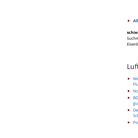
Al
schie
Suchm
Eisen
Luf
Me
Fl
No
BD
gu
De
Sc
Po