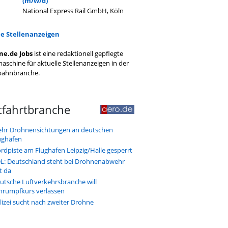
(m/w/d)
National Express Rail GmbH, Köln
le Stellenanzeigen
ne.de Jobs
ist eine redaktionell gepflegte
aschine für aktuelle Stellenanzeigen in der
bahnbranche.
tfahrtbranche
hr Drohnensichtungen an deutschen
ughäfen
rdpiste am Flughafen Leipzig/Halle gesperrt
L: Deutschland steht bei Drohnenabwehr
t da
utsche Luftverkehrsbranche will
hrumpfkurs verlassen
lizei sucht nach zweiter Drohne