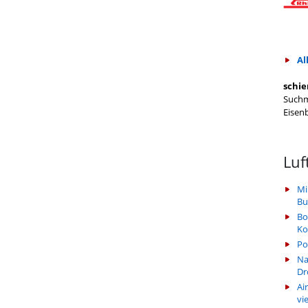
Al
schie
Suchm
Eisen
Luf
Mi
Bu
Bo
Ko
Po
Na
Dr
Ai
vi