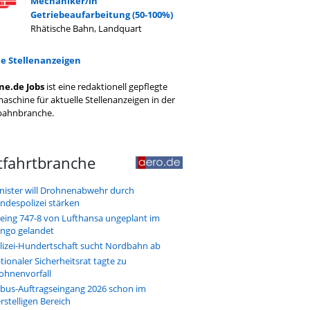
Mechaniker/in
Getriebeaufarbeitung (50-100%)
Rhätische Bahn, Landquart
le Stellenanzeigen
ne.de Jobs
ist eine redaktionell gepflegte
aschine für aktuelle Stellenanzeigen in der
bahnbranche.
tfahrtbranche
nister will Drohnenabwehr durch
ndespolizei stärken
eing 747-8 von Lufthansa ungeplant im
ngo gelandet
lizei-Hundertschaft sucht Nordbahn ab
tionaler Sicherheitsrat tagte zu
ohnenvorfall
rbus-Auftragseingang 2026 schon im
erstelligen Bereich