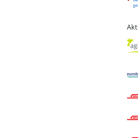
ge
Akt