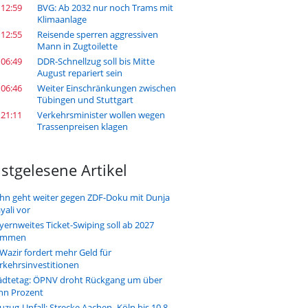
 12:59
BVG: Ab 2032 nur noch Trams mit
Klimaanlage
 12:55
Reisende sperren aggressiven
Mann in Zugtoilette
 06:49
DDR-Schnellzug soll bis Mitte
August repariert sein
 06:46
Weiter Einschränkungen zwischen
Tübingen und Stuttgart
 21:11
Verkehrsminister wollen wegen
Trassenpreisen klagen
stgelesene Artikel
hn geht weiter gegen ZDF-Doku mit Dunja
yali vor
yernweites Ticket-Swiping soll ab 2027
ommen
-Wazir fordert mehr Geld für
rkehrsinvestitionen
ädtetag: ÖPNV droht Rückgang um über
hn Prozent
uzug-Unfall: Strecke Aachen–Köln bis 10.8.