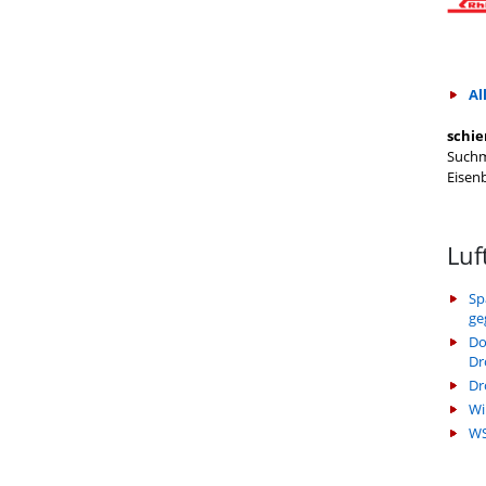
Al
schie
Suchm
Eisen
Luf
Sp
ge
Do
Dr
Dr
Wi
WS