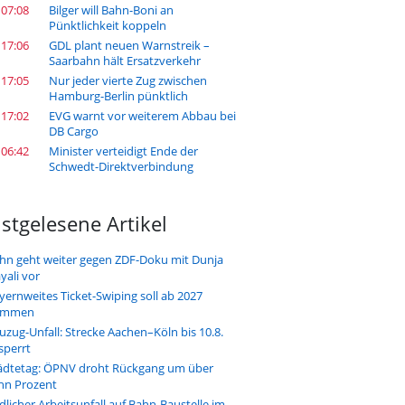
 07:08
Bilger will Bahn-Boni an
Pünktlichkeit koppeln
 17:06
GDL plant neuen Warnstreik –
Saarbahn hält Ersatzverkehr
 17:05
Nur jeder vierte Zug zwischen
Hamburg-Berlin pünktlich
 17:02
EVG warnt vor weiterem Abbau bei
DB Cargo
 06:42
Minister verteidigt Ende der
Schwedt-Direktverbindung
stgelesene Artikel
hn geht weiter gegen ZDF-Doku mit Dunja
yali vor
yernweites Ticket-Swiping soll ab 2027
ommen
uzug-Unfall: Strecke Aachen–Köln bis 10.8.
sperrt
ädtetag: ÖPNV droht Rückgang um über
hn Prozent
dlicher Arbeitsunfall auf Bahn-Baustelle im