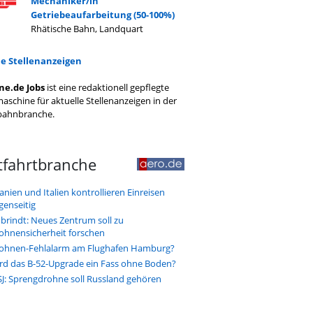
Mechaniker/in
Getriebeaufarbeitung (50-100%)
Rhätische Bahn, Landquart
le Stellenanzeigen
ne.de Jobs
ist eine redaktionell gepflegte
aschine für aktuelle Stellenanzeigen in der
bahnbranche.
tfahrtbranche
anien und Italien kontrollieren Einreisen
genseitig
brindt: Neues Zentrum soll zu
ohnensicherheit forschen
ohnen-Fehlalarm am Flughafen Hamburg?
rd das B-52-Upgrade ein Fass ohne Boden?
J: Sprengdrohne soll Russland gehören