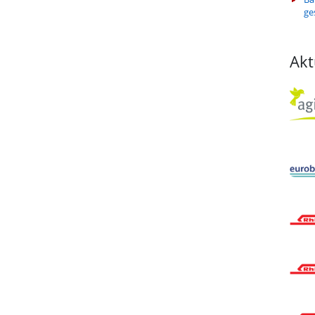
ge
Akt