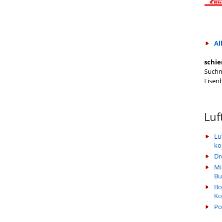
Al
schie
Suchm
Eisen
Luf
Lu
k
Dr
Mi
Bu
Bo
Ko
Po