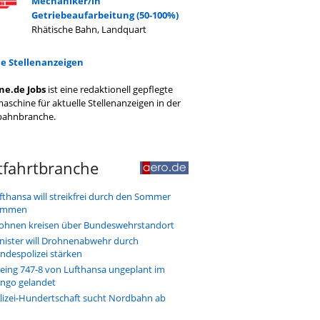
Mechaniker/in
Getriebeaufarbeitung (50-100%)
Rhätische Bahn, Landquart
le Stellenanzeigen
ne.de Jobs
ist eine redaktionell gepflegte
aschine für aktuelle Stellenanzeigen in der
bahnbranche.
tfahrtbranche
fthansa will streikfrei durch den Sommer
ommen
ohnen kreisen über Bundeswehrstandort
nister will Drohnenabwehr durch
ndespolizei stärken
eing 747-8 von Lufthansa ungeplant im
ngo gelandet
lizei-Hundertschaft sucht Nordbahn ab