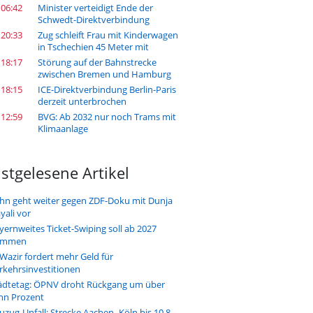
 06:42
Minister verteidigt Ende der
Schwedt-Direktverbindung
 20:33
Zug schleift Frau mit Kinderwagen
in Tschechien 45 Meter mit
 18:17
Störung auf der Bahnstrecke
zwischen Bremen und Hamburg
 18:15
ICE-Direktverbindung Berlin-Paris
derzeit unterbrochen
 12:59
BVG: Ab 2032 nur noch Trams mit
Klimaanlage
stgelesene Artikel
hn geht weiter gegen ZDF-Doku mit Dunja
yali vor
yernweites Ticket-Swiping soll ab 2027
ommen
-Wazir fordert mehr Geld für
rkehrsinvestitionen
ädtetag: ÖPNV droht Rückgang um über
hn Prozent
uzug-Unfall: Strecke Aachen–Köln bis 10.8.