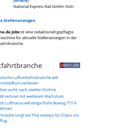
(m/w/d)
National Express Rail GmbH, Köln
le Stellenanzeigen
ne.de Jobs
ist eine redaktionell gepflegte
aschine für aktuelle Stellenanzeigen in der
bahnbranche.
tfahrtbranche
utsche Luftverkehrsbranche will
hrumpfkurs verlassen
lizei sucht nach zweiter Drohne
B rechnet mit weiterem Wachstum
ch Lufthansa will einige frühe Boeing 777-9
lehnen
ntraube sorgt bei Thai Airways für Chaos vor
flug