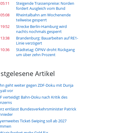
 05:11
Steigende Trassenpreise: Norden
fordert Ausgleich vom Bund
 05:08
Rheintalbahn am Wochenende
teilweise gesperrt
 19:52
Strecke Berlin-Hamburg wird
nachts nochmals gesperrt
 13:38
Brandenburg: Bauarbeiten auf RE1-
Linie verzögert
 10:36
Städtetag: ÖPNV droht Rückgang
um über zehn Prozent
stgelesene Artikel
hn geht weiter gegen ZDF-Doku mit Dunja
yali vor
F verteidigt Bahn-Doku nach Kritik des
nzerns
rz entlässt Bundesverkehrsminister Patrick
hnieder
yernweites Ticket-Swiping soll ab 2027
ommen
-Wazir fordert mehr Geld für