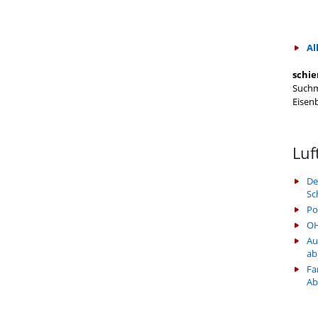
Al
schie
Suchm
Eisen
Luf
De
Sc
Po
OH
Au
ab
Fa
Ab