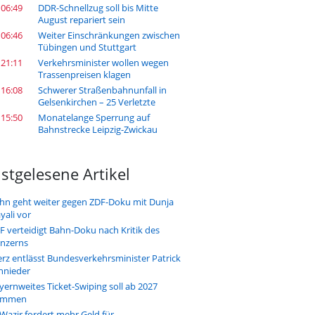
 06:49
DDR-Schnellzug soll bis Mitte
August repariert sein
 06:46
Weiter Einschränkungen zwischen
Tübingen und Stuttgart
 21:11
Verkehrsminister wollen wegen
Trassenpreisen klagen
 16:08
Schwerer Straßenbahnunfall in
Gelsenkirchen – 25 Verletzte
 15:50
Monatelange Sperrung auf
Bahnstrecke Leipzig-Zwickau
stgelesene Artikel
hn geht weiter gegen ZDF-Doku mit Dunja
yali vor
F verteidigt Bahn-Doku nach Kritik des
nzerns
rz entlässt Bundesverkehrsminister Patrick
hnieder
yernweites Ticket-Swiping soll ab 2027
ommen
-Wazir fordert mehr Geld für