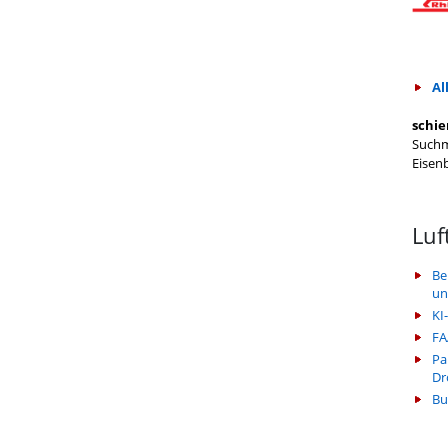
Al
schie
Suchm
Eisen
Luf
Be
un
KI
FA
Pa
Dr
Bu