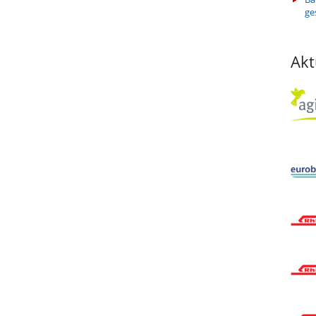
ge
Akt