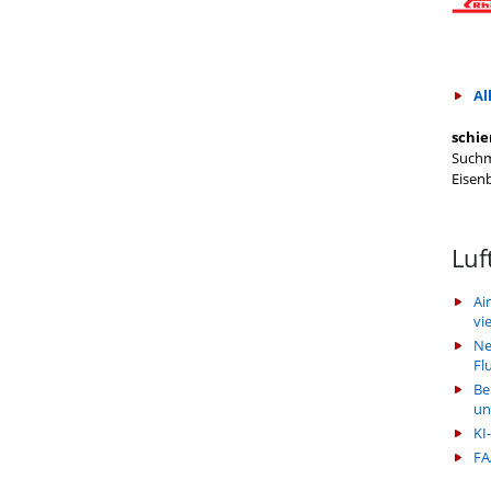
Al
schie
Suchm
Eisen
Luf
Ai
vi
Ne
Fl
Be
un
KI
FA