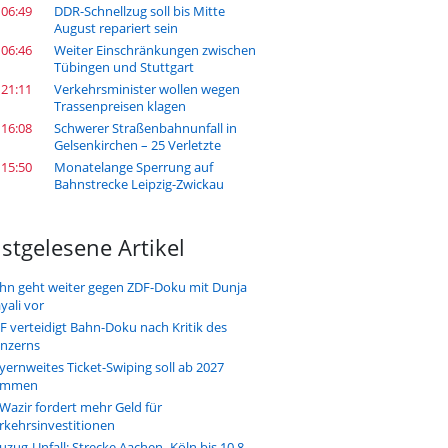
 06:49
DDR-Schnellzug soll bis Mitte
August repariert sein
 06:46
Weiter Einschränkungen zwischen
Tübingen und Stuttgart
 21:11
Verkehrsminister wollen wegen
Trassenpreisen klagen
 16:08
Schwerer Straßenbahnunfall in
Gelsenkirchen – 25 Verletzte
 15:50
Monatelange Sperrung auf
Bahnstrecke Leipzig-Zwickau
stgelesene Artikel
hn geht weiter gegen ZDF-Doku mit Dunja
yali vor
F verteidigt Bahn-Doku nach Kritik des
nzerns
yernweites Ticket-Swiping soll ab 2027
ommen
-Wazir fordert mehr Geld für
rkehrsinvestitionen
uzug-Unfall: Strecke Aachen–Köln bis 10.8.