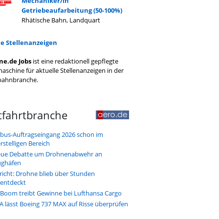
Mechaniker/in
Getriebeaufarbeitung (50-100%)
Rhätische Bahn, Landquart
le Stellenanzeigen
ne.de Jobs
ist eine redaktionell gepflegte
aschine für aktuelle Stellenanzeigen in der
bahnbranche.
tfahrtbranche
rbus-Auftragseingang 2026 schon im
erstelligen Bereich
ue Debatte um Drohnenabwehr an
ughäfen
richt: Drohne blieb über Stunden
entdeckt
-Boom treibt Gewinne bei Lufthansa Cargo
A lässt Boeing 737 MAX auf Risse überprüfen