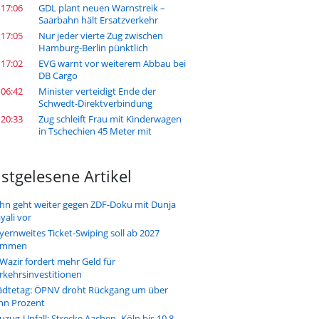
 17:06
GDL plant neuen Warnstreik –
Saarbahn hält Ersatzverkehr
 17:05
Nur jeder vierte Zug zwischen
Hamburg-Berlin pünktlich
 17:02
EVG warnt vor weiterem Abbau bei
DB Cargo
 06:42
Minister verteidigt Ende der
Schwedt-Direktverbindung
 20:33
Zug schleift Frau mit Kinderwagen
in Tschechien 45 Meter mit
stgelesene Artikel
hn geht weiter gegen ZDF-Doku mit Dunja
yali vor
yernweites Ticket-Swiping soll ab 2027
ommen
-Wazir fordert mehr Geld für
rkehrsinvestitionen
ädtetag: ÖPNV droht Rückgang um über
hn Prozent
uzug-Unfall: Strecke Aachen–Köln bis 10.8.