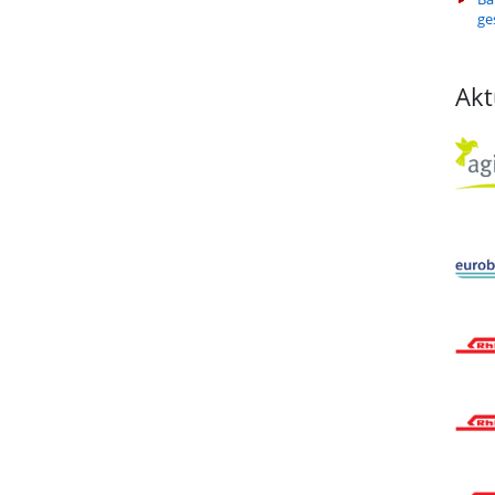
ge
Akt