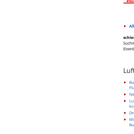
Al
schie
Suchm
Eisen
Luf
Bu
Fl
Ne
Lu
k
Dr
Mi
Bu