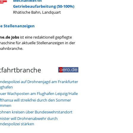
Mechaniker/in
Getriebeaufarbeitung (50-100%)
Rhätische Bahn, Landquart
le Stellenanzeigen
ne.de Jobs
ist eine redaktionell gepflegte
aschine für aktuelle Stellenanzeigen in der
bahnbranche.
tfahrtbranche
ndespolizei auf Drohnenjagd am Frankfurter
ughafen
uer Wachposten am Flughafen Leipzig/Halle
fthansa will streikfrei durch den Sommer
ommen
ohnen kreisen über Bundeswehrstandort
nister will Drohnenabwehr durch
ndespolizei stärken