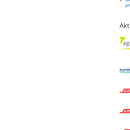
ge
Akt