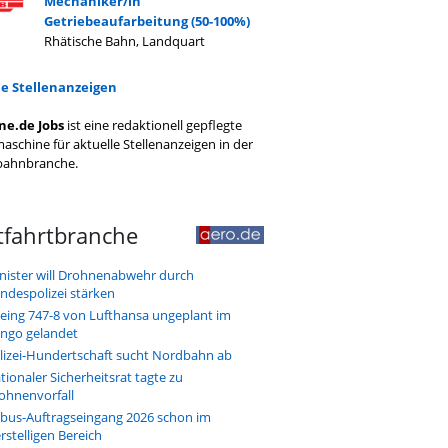
Mechaniker/in
Getriebeaufarbeitung (50-100%)
Rhätische Bahn, Landquart
le Stellenanzeigen
ne.de Jobs
ist eine redaktionell gepflegte
aschine für aktuelle Stellenanzeigen in der
bahnbranche.
tfahrtbranche
nister will Drohnenabwehr durch
ndespolizei stärken
eing 747-8 von Lufthansa ungeplant im
ngo gelandet
lizei-Hundertschaft sucht Nordbahn ab
tionaler Sicherheitsrat tagte zu
ohnenvorfall
rbus-Auftragseingang 2026 schon im
erstelligen Bereich