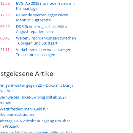
 12:59
BVG: Ab 2032 nur noch Trams mit
Klimaanlage
 12:55
Reisende sperren aggressiven
Mann in Zugtoilette
 06:49
DDR-Schnellzug soll bis Mitte
August repariert sein
 06:46
Weiter Einschränkungen zwischen
Tübingen und Stuttgart
 21:11
Verkehrsminister wollen wegen
Trassenpreisen klagen
stgelesene Artikel
hn geht weiter gegen ZDF-Doku mit Dunja
yali vor
yernweites Ticket-Swiping soll ab 2027
ommen
-Wazir fordert mehr Geld für
rkehrsinvestitionen
ädtetag: ÖPNV droht Rückgang um über
hn Prozent
uzug-Unfall: Strecke Aachen–Köln bis 10.8.