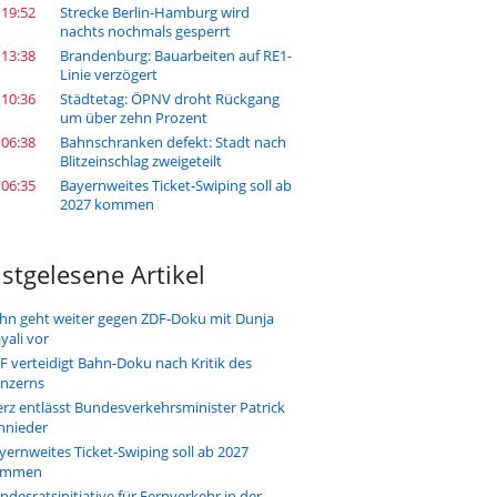
 19:52
Strecke Berlin-Hamburg wird
nachts nochmals gesperrt
 13:38
Brandenburg: Bauarbeiten auf RE1-
Linie verzögert
 10:36
Städtetag: ÖPNV droht Rückgang
um über zehn Prozent
 06:38
Bahnschranken defekt: Stadt nach
Blitzeinschlag zweigeteilt
 06:35
Bayernweites Ticket-Swiping soll ab
2027 kommen
stgelesene Artikel
hn geht weiter gegen ZDF-Doku mit Dunja
yali vor
F verteidigt Bahn-Doku nach Kritik des
nzerns
rz entlässt Bundesverkehrsminister Patrick
hnieder
yernweites Ticket-Swiping soll ab 2027
ommen
ndesratsinitiative für Fernverkehr in der