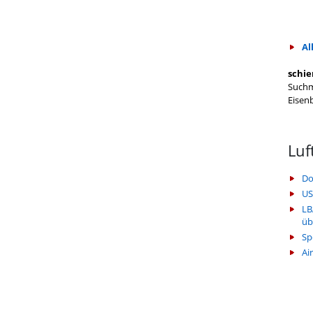
Al
schie
Suchm
Eisen
Luf
Do
US
LB
üb
Sp
Ai