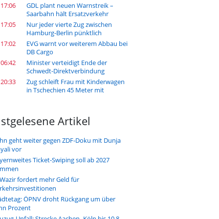
 17:06
GDL plant neuen Warnstreik –
Saarbahn hält Ersatzverkehr
 17:05
Nur jeder vierte Zug zwischen
Hamburg-Berlin pünktlich
 17:02
EVG warnt vor weiterem Abbau bei
DB Cargo
 06:42
Minister verteidigt Ende der
Schwedt-Direktverbindung
 20:33
Zug schleift Frau mit Kinderwagen
in Tschechien 45 Meter mit
stgelesene Artikel
hn geht weiter gegen ZDF-Doku mit Dunja
yali vor
yernweites Ticket-Swiping soll ab 2027
ommen
-Wazir fordert mehr Geld für
rkehrsinvestitionen
ädtetag: ÖPNV droht Rückgang um über
hn Prozent
uzug-Unfall: Strecke Aachen–Köln bis 10.8.