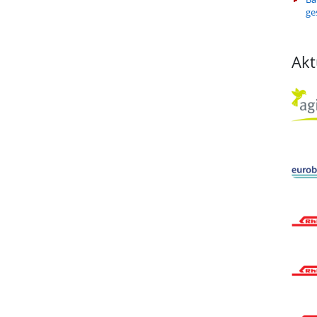
ge
Akt