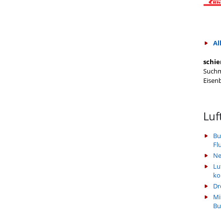
Al
schie
Suchm
Eisen
Luf
Bu
Fl
Ne
Lu
k
Dr
Mi
Bu