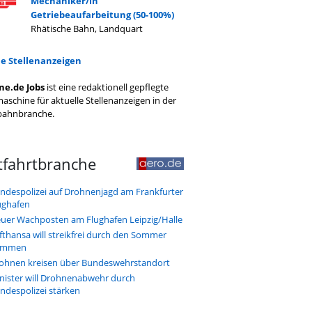
Mechaniker/in
Getriebeaufarbeitung (50-100%)
Rhätische Bahn, Landquart
le Stellenanzeigen
ne.de Jobs
ist eine redaktionell gepflegte
aschine für aktuelle Stellenanzeigen in der
bahnbranche.
tfahrtbranche
ndespolizei auf Drohnenjagd am Frankfurter
ughafen
uer Wachposten am Flughafen Leipzig/Halle
fthansa will streikfrei durch den Sommer
ommen
ohnen kreisen über Bundeswehrstandort
nister will Drohnenabwehr durch
ndespolizei stärken