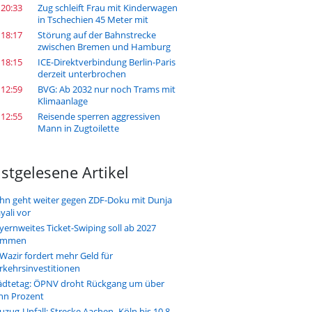
 20:33
Zug schleift Frau mit Kinderwagen
in Tschechien 45 Meter mit
 18:17
Störung auf der Bahnstrecke
zwischen Bremen und Hamburg
 18:15
ICE-Direktverbindung Berlin-Paris
derzeit unterbrochen
 12:59
BVG: Ab 2032 nur noch Trams mit
Klimaanlage
 12:55
Reisende sperren aggressiven
Mann in Zugtoilette
stgelesene Artikel
hn geht weiter gegen ZDF-Doku mit Dunja
yali vor
yernweites Ticket-Swiping soll ab 2027
ommen
-Wazir fordert mehr Geld für
rkehrsinvestitionen
ädtetag: ÖPNV droht Rückgang um über
hn Prozent
uzug-Unfall: Strecke Aachen–Köln bis 10.8.