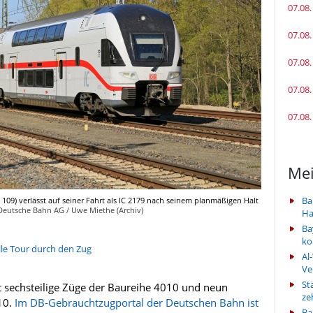
07.08.
07.08.
07.08.
07.08.
07.08.
Mei
Ba
 109) verlässt auf seiner Fahrt als IC 2179 nach seinem planmäßigen Halt
Deutsche Bahn AG / Uwe Miethe (Archiv)
Ha
Ba
k
lle Tour durch den Zug
Al
Ve
St
 sechsteilige Züge der Baureihe 4010 und neun
ze
10.
Im DB-Gebrauchtzugportal der Deutschen Bahn ist
Ba