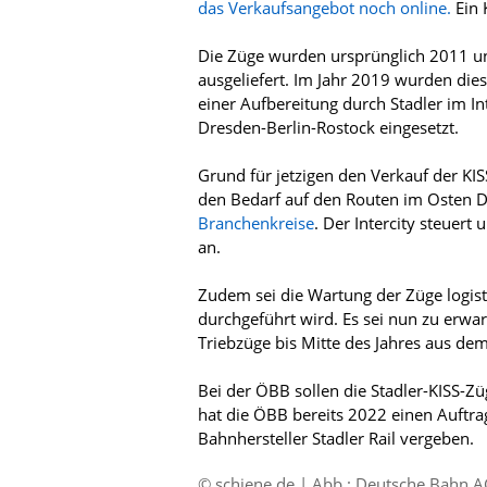
das Verkaufsangebot noch online.
Ein 
Die Züge wurden ursprünglich 2011 u
ausgeliefert. Im Jahr 2019 wurden di
einer Aufbereitung durch Stadler im In
Dresden-Berlin-Rostock eingesetzt.
Grund für jetzigen den Verkauf der KIS
den Bedarf auf den Routen im Osten 
Branchenkreise
. Der Intercity steuer
an.
Zudem sei die Wartung der Züge logist
durchgeführt wird. Es sei nun zu erwa
Triebzüge bis Mitte des Jahres aus de
Bei der ÖBB sollen die Stadler-KISS-Züg
hat die ÖBB bereits 2022 einen Auftr
Bahnhersteller Stadler Rail vergeben.
© schiene.de | Abb.: Deutsche Bahn A