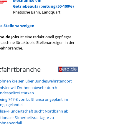
Mechaniker/in
Getriebeaufarbeitung (50-100%)
Rhätische Bahn, Landquart
le Stellenanzeigen
ne.de Jobs
ist eine redaktionell gepflegte
aschine für aktuelle Stellenanzeigen in der
bahnbranche.
tfahrtbranche
ohnen kreisen über Bundeswehrstandort
nister will Drohnenabwehr durch
ndespolizei stärken
eing 747-8 von Lufthansa ungeplant im
ngo gelandet
lizei-Hundertschaft sucht Nordbahn ab
tionaler Sicherheitsrat tagte zu
ohnenvorfall