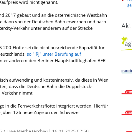
Kaufpreis wird nicht genannt.
ge
nd 2017 gebaut und an die österreichische Westbahn
ese dann von der Deutschen Bahn erworben und nach
Akt
tercity-Verkehr unter anderem auf der Strecke
S-200-Flotte sei die nicht ausreichende Kapazität für
Deutschlands,
so "IRJ" unter Berufung auf
t unter anderem den Berliner Hauptstadtflughafen BER
isch aufwending und kostenintensiv, da diese in Wien
rten, dass die Deutsche Bahn die Doppelstock-
m Verkehr nimmt.
e in die Fernverkehrsflotte integriert werden. Hierfür
ag über 126 neue Züge an den Schweizer
G / Uwe Miethe (Archiv) | 16.01.2025 07:50