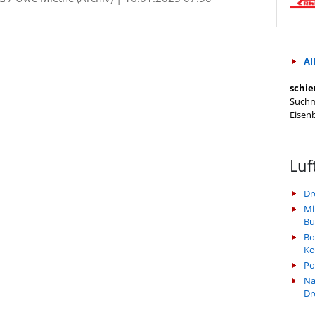
Al
schie
Suchm
Eisen
Luf
Dr
Mi
Bu
Bo
Ko
Po
Na
Dr