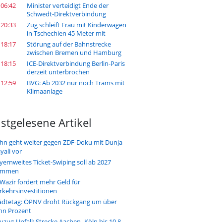
 06:42
Minister verteidigt Ende der
Schwedt-Direktverbindung
 20:33
Zug schleift Frau mit Kinderwagen
in Tschechien 45 Meter mit
 18:17
Störung auf der Bahnstrecke
zwischen Bremen und Hamburg
 18:15
ICE-Direktverbindung Berlin-Paris
derzeit unterbrochen
 12:59
BVG: Ab 2032 nur noch Trams mit
Klimaanlage
stgelesene Artikel
hn geht weiter gegen ZDF-Doku mit Dunja
yali vor
yernweites Ticket-Swiping soll ab 2027
ommen
-Wazir fordert mehr Geld für
rkehrsinvestitionen
ädtetag: ÖPNV droht Rückgang um über
hn Prozent
uzug-Unfall: Strecke Aachen–Köln bis 10.8.