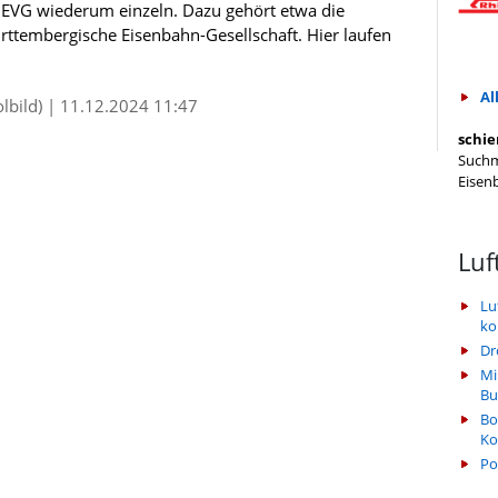
 EVG wiederum einzeln. Dazu gehört etwa die
ttembergische Eisenbahn-Gesellschaft. Hier laufen
Al
olbild) | 11.12.2024 11:47
schie
Suchm
Eisen
Luf
Lu
k
Dr
Mi
Bu
Bo
Ko
Po