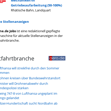
Mechaniker/in
Getriebeaufarbeitung (50-100%)
Rhätische Bahn, Landquart
le Stellenanzeigen
ne.de Jobs
ist eine redaktionell gepflegte
aschine für aktuelle Stellenanzeigen in der
bahnbranche.
tfahrtbranche
fthansa will streikfrei durch den Sommer
ommen
ohnen kreisen über Bundeswehrstandort
nister will Drohnenabwehr durch
ndespolizei stärken
eing 747-8 von Lufthansa ungeplant im
ngo gelandet
lizei-Hundertschaft sucht Nordbahn ab