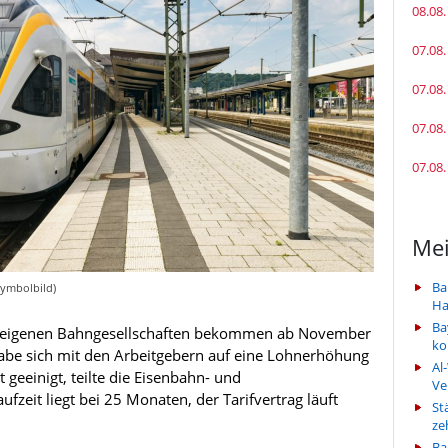
08.08.
07.08.
07.08.
07.08.
07.08.
Mei
Ba
(Symbolbild)
Ha
Ba
eseigenen Bahngesellschaften bekommen ab November
k
e sich mit den Arbeitgebern auf eine Lohnerhöhung
Al
geeinigt, teilte die Eisenbahn- und
Ve
fzeit liegt bei 25 Monaten, der Tarifvertrag läuft
St
ze
Ba