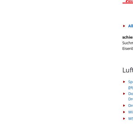
Al
schie
Suchm
Eisen
Luf
Sp
ge
Do
Dr
Dr
Wi
WS