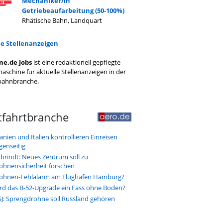
Mechaniker/in
Getriebeaufarbeitung (50-100%)
Rhätische Bahn, Landquart
le Stellenanzeigen
ne.de Jobs
ist eine redaktionell gepflegte
aschine für aktuelle Stellenanzeigen in der
bahnbranche.
tfahrtbranche
anien und Italien kontrollieren Einreisen
genseitig
brindt: Neues Zentrum soll zu
ohnensicherheit forschen
ohnen-Fehlalarm am Flughafen Hamburg?
rd das B-52-Upgrade ein Fass ohne Boden?
J: Sprengdrohne soll Russland gehören