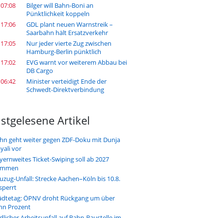
 07:08
Bilger will Bahn-Boni an
Pünktlichkeit koppeln
 17:06
GDL plant neuen Warnstreik –
Saarbahn hält Ersatzverkehr
 17:05
Nur jeder vierte Zug zwischen
Hamburg-Berlin pünktlich
 17:02
EVG warnt vor weiterem Abbau bei
DB Cargo
 06:42
Minister verteidigt Ende der
Schwedt-Direktverbindung
stgelesene Artikel
hn geht weiter gegen ZDF-Doku mit Dunja
yali vor
yernweites Ticket-Swiping soll ab 2027
ommen
uzug-Unfall: Strecke Aachen–Köln bis 10.8.
sperrt
ädtetag: ÖPNV droht Rückgang um über
hn Prozent
dlicher Arbeitsunfall auf Bahn-Baustelle im