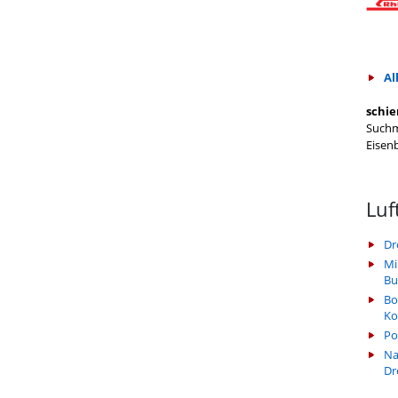
Al
schie
Suchm
Eisen
Luf
Dr
Mi
Bu
Bo
Ko
Po
Na
Dr