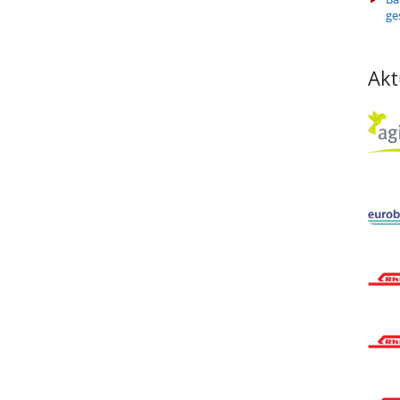
ge
Akt