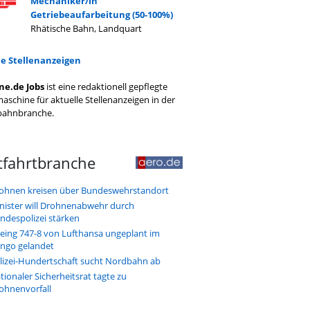
Mechaniker/in
Getriebeaufarbeitung (50-100%)
Rhätische Bahn, Landquart
le Stellenanzeigen
ne.de Jobs
ist eine redaktionell gepflegte
aschine für aktuelle Stellenanzeigen in der
bahnbranche.
tfahrtbranche
ohnen kreisen über Bundeswehrstandort
nister will Drohnenabwehr durch
ndespolizei stärken
eing 747-8 von Lufthansa ungeplant im
ngo gelandet
lizei-Hundertschaft sucht Nordbahn ab
tionaler Sicherheitsrat tagte zu
ohnenvorfall