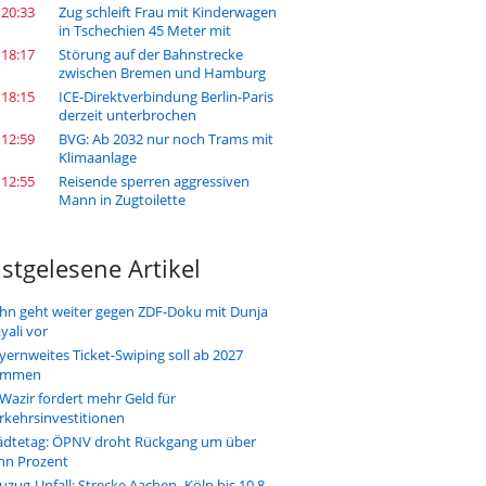
 20:33
Zug schleift Frau mit Kinderwagen
in Tschechien 45 Meter mit
 18:17
Störung auf der Bahnstrecke
zwischen Bremen und Hamburg
 18:15
ICE-Direktverbindung Berlin-Paris
derzeit unterbrochen
 12:59
BVG: Ab 2032 nur noch Trams mit
Klimaanlage
 12:55
Reisende sperren aggressiven
Mann in Zugtoilette
stgelesene Artikel
hn geht weiter gegen ZDF-Doku mit Dunja
yali vor
yernweites Ticket-Swiping soll ab 2027
ommen
-Wazir fordert mehr Geld für
rkehrsinvestitionen
ädtetag: ÖPNV droht Rückgang um über
hn Prozent
uzug-Unfall: Strecke Aachen–Köln bis 10.8.