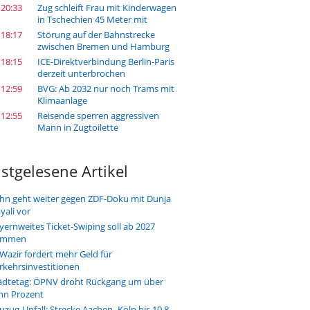
 20:33
Zug schleift Frau mit Kinderwagen
in Tschechien 45 Meter mit
 18:17
Störung auf der Bahnstrecke
zwischen Bremen und Hamburg
 18:15
ICE-Direktverbindung Berlin-Paris
derzeit unterbrochen
 12:59
BVG: Ab 2032 nur noch Trams mit
Klimaanlage
 12:55
Reisende sperren aggressiven
Mann in Zugtoilette
stgelesene Artikel
hn geht weiter gegen ZDF-Doku mit Dunja
yali vor
yernweites Ticket-Swiping soll ab 2027
ommen
-Wazir fordert mehr Geld für
rkehrsinvestitionen
ädtetag: ÖPNV droht Rückgang um über
hn Prozent
uzug-Unfall: Strecke Aachen–Köln bis 10.8.