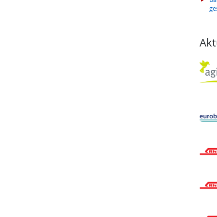
ge
Akt