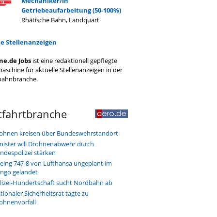
Mechaniker/in
Getriebeaufarbeitung (50-100%)
Rhätische Bahn, Landquart
le Stellenanzeigen
ne.de Jobs
ist eine redaktionell gepflegte
aschine für aktuelle Stellenanzeigen in der
bahnbranche.
tfahrtbranche
ohnen kreisen über Bundeswehrstandort
nister will Drohnenabwehr durch
ndespolizei stärken
eing 747-8 von Lufthansa ungeplant im
ngo gelandet
lizei-Hundertschaft sucht Nordbahn ab
tionaler Sicherheitsrat tagte zu
ohnenvorfall