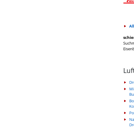
Al
schie
Suchm
Eisen
Luf
Dr
Mi
Bu
Bo
Ko
Po
Na
Dr