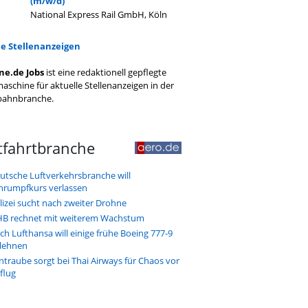
(m/w/d)
National Express Rail GmbH, Köln
le Stellenanzeigen
ne.de Jobs
ist eine redaktionell gepflegte
aschine für aktuelle Stellenanzeigen in der
bahnbranche.
tfahrtbranche
utsche Luftverkehrsbranche will
hrumpfkurs verlassen
lizei sucht nach zweiter Drohne
B rechnet mit weiterem Wachstum
ch Lufthansa will einige frühe Boeing 777-9
lehnen
ntraube sorgt bei Thai Airways für Chaos vor
flug