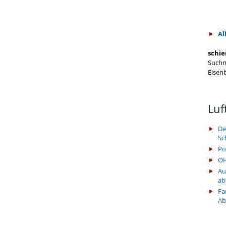
Al
schie
Suchm
Eisen
Luf
De
Sc
Po
OH
Au
ab
Fa
Ab