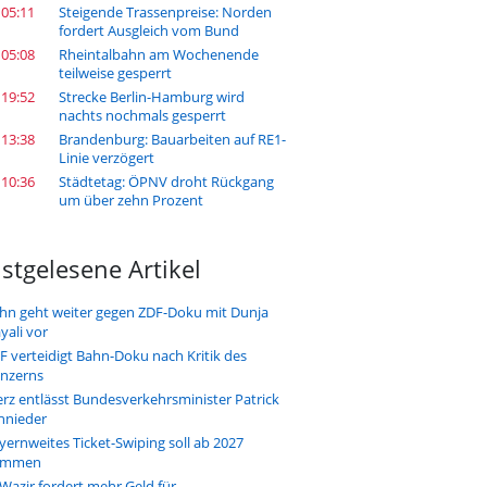
 05:11
Steigende Trassenpreise: Norden
fordert Ausgleich vom Bund
 05:08
Rheintalbahn am Wochenende
teilweise gesperrt
 19:52
Strecke Berlin-Hamburg wird
nachts nochmals gesperrt
 13:38
Brandenburg: Bauarbeiten auf RE1-
Linie verzögert
 10:36
Städtetag: ÖPNV droht Rückgang
um über zehn Prozent
stgelesene Artikel
hn geht weiter gegen ZDF-Doku mit Dunja
yali vor
F verteidigt Bahn-Doku nach Kritik des
nzerns
rz entlässt Bundesverkehrsminister Patrick
hnieder
yernweites Ticket-Swiping soll ab 2027
ommen
-Wazir fordert mehr Geld für