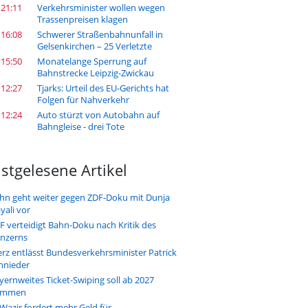
 21:11
Verkehrsminister wollen wegen
Trassenpreisen klagen
 16:08
Schwerer Straßenbahnunfall in
Gelsenkirchen – 25 Verletzte
 15:50
Monatelange Sperrung auf
Bahnstrecke Leipzig-Zwickau
 12:27
Tjarks: Urteil des EU-Gerichts hat
Folgen für Nahverkehr
 12:24
Auto stürzt von Autobahn auf
Bahngleise - drei Tote
stgelesene Artikel
hn geht weiter gegen ZDF-Doku mit Dunja
yali vor
F verteidigt Bahn-Doku nach Kritik des
nzerns
rz entlässt Bundesverkehrsminister Patrick
hnieder
yernweites Ticket-Swiping soll ab 2027
ommen
-Wazir fordert mehr Geld für