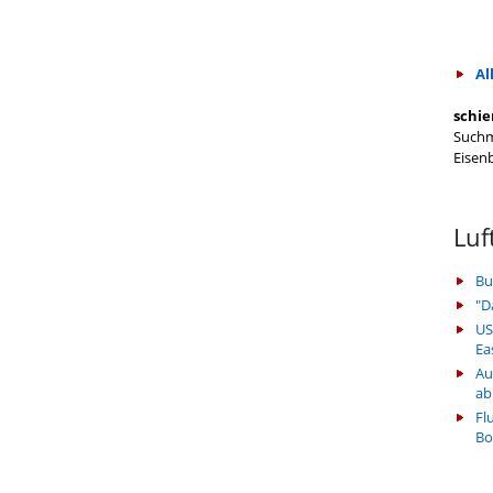
Al
schie
Suchm
Eisen
Luf
Bu
"D
US
Ea
Au
ab
Fl
Bo