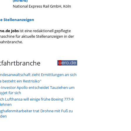
(m/w/d)
National Express Rail GmbH, Köln
le Stellenanzeigen
ne.de Jobs
ist eine redaktionell gepflegte
aschine für aktuelle Stellenanzeigen in der
bahnbranche.
tfahrtbranche
ndesanwaltschaft zieht Ermittlungen an sich
a besteht ein Restrisiko"
-Investor Apollo entscheidet Tauziehen um
syjet für sich
ch Lufthansa will einige frühe Boeing 777-9
lehnen
ughafenmitarbeiter trat Drohne mit Fuß zu
den