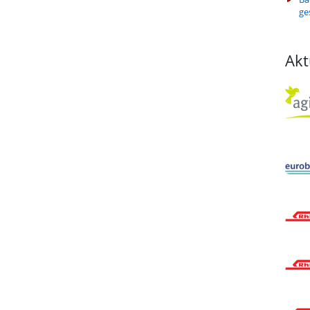
ge
Akt