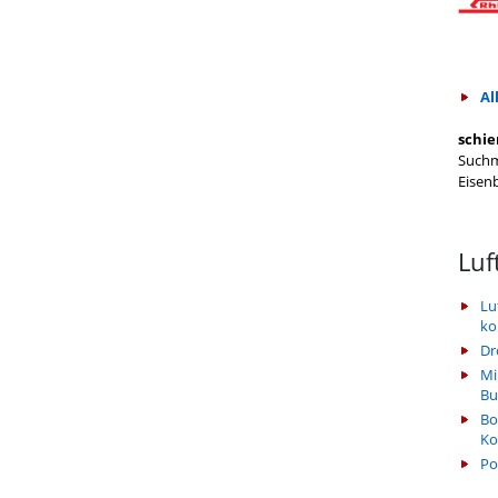
Al
schie
Suchm
Eisen
Luf
Lu
k
Dr
Mi
Bu
Bo
Ko
Po