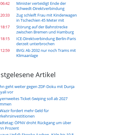
 06:42
Minister verteidigt Ende der
Schwedt-Direktverbindung
 20:33
Zug schleift Frau mit Kinderwagen
in Tschechien 45 Meter mit
 18:17
Störung auf der Bahnstrecke
zwischen Bremen und Hamburg
 18:15
ICE-Direktverbindung Berlin-Paris
derzeit unterbrochen
 12:59
BVG: Ab 2032 nur noch Trams mit
Klimaanlage
stgelesene Artikel
hn geht weiter gegen ZDF-Doku mit Dunja
yali vor
yernweites Ticket-Swiping soll ab 2027
ommen
-Wazir fordert mehr Geld für
rkehrsinvestitionen
ädtetag: ÖPNV droht Rückgang um über
hn Prozent
uzug-Unfall: Strecke Aachen–Köln bis 10.8.