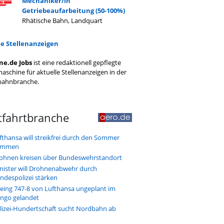
Mechaniker/in
Getriebeaufarbeitung (50-100%)
Rhätische Bahn, Landquart
le Stellenanzeigen
ne.de Jobs
ist eine redaktionell gepflegte
aschine für aktuelle Stellenanzeigen in der
bahnbranche.
tfahrtbranche
fthansa will streikfrei durch den Sommer
ommen
ohnen kreisen über Bundeswehrstandort
nister will Drohnenabwehr durch
ndespolizei stärken
eing 747-8 von Lufthansa ungeplant im
ngo gelandet
lizei-Hundertschaft sucht Nordbahn ab