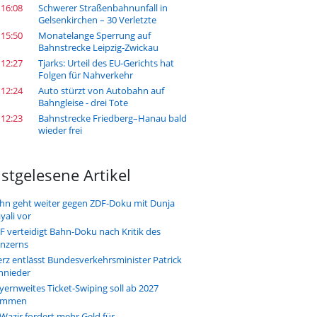
 16:08
Schwerer Straßenbahnunfall in
Gelsenkirchen – 30 Verletzte
 15:50
Monatelange Sperrung auf
Bahnstrecke Leipzig-Zwickau
 12:27
Tjarks: Urteil des EU-Gerichts hat
Folgen für Nahverkehr
 12:24
Auto stürzt von Autobahn auf
Bahngleise - drei Tote
 12:23
Bahnstrecke Friedberg–Hanau bald
wieder frei
stgelesene Artikel
hn geht weiter gegen ZDF-Doku mit Dunja
yali vor
F verteidigt Bahn-Doku nach Kritik des
nzerns
rz entlässt Bundesverkehrsminister Patrick
hnieder
yernweites Ticket-Swiping soll ab 2027
ommen
-Wazir fordert mehr Geld für