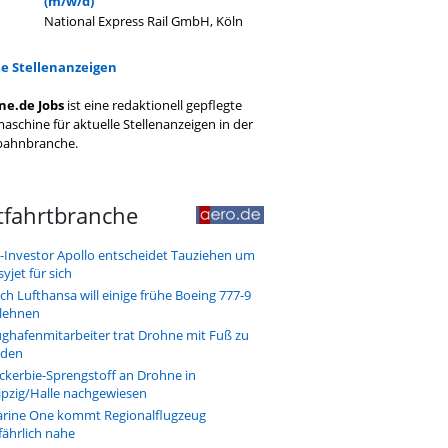
(m/w/d)
National Express Rail GmbH, Köln
le Stellenanzeigen
ne.de Jobs
ist eine redaktionell gepflegte
aschine für aktuelle Stellenanzeigen in der
bahnbranche.
tfahrtbranche
-Investor Apollo entscheidet Tauziehen um
syjet für sich
ch Lufthansa will einige frühe Boeing 777-9
lehnen
ughafenmitarbeiter trat Drohne mit Fuß zu
den
ckerbie-Sprengstoff an Drohne in
ipzig/Halle nachgewiesen
rine One kommt Regionalflugzeug
fährlich nahe