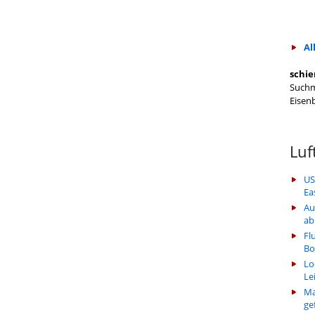
Al
schie
Suchm
Eisen
Luf
US
Ea
Au
ab
Fl
Bo
Lo
Le
Ma
ge