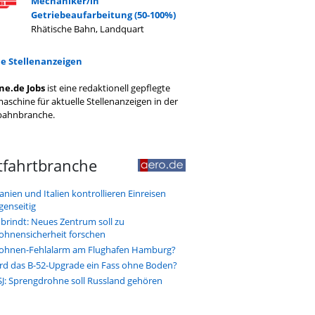
Mechaniker/in
Getriebeaufarbeitung (50-100%)
Rhätische Bahn, Landquart
le Stellenanzeigen
ne.de Jobs
ist eine redaktionell gepflegte
aschine für aktuelle Stellenanzeigen in der
bahnbranche.
tfahrtbranche
anien und Italien kontrollieren Einreisen
genseitig
brindt: Neues Zentrum soll zu
ohnensicherheit forschen
ohnen-Fehlalarm am Flughafen Hamburg?
rd das B-52-Upgrade ein Fass ohne Boden?
J: Sprengdrohne soll Russland gehören