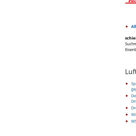
Al
schie
Suchm
Eisen
Luf
Sp
ge
Do
Dr
Dr
Wi
WS