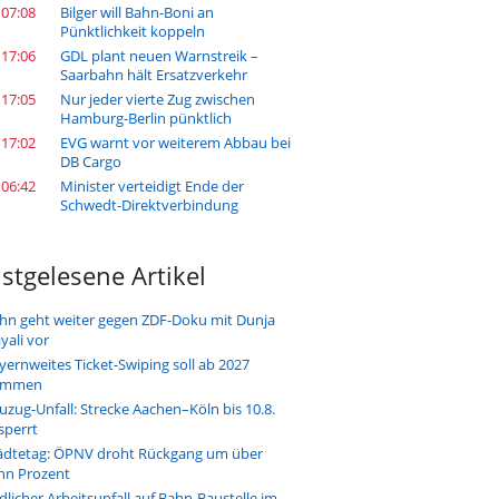
 07:08
Bilger will Bahn-Boni an
Pünktlichkeit koppeln
 17:06
GDL plant neuen Warnstreik –
Saarbahn hält Ersatzverkehr
 17:05
Nur jeder vierte Zug zwischen
Hamburg-Berlin pünktlich
 17:02
EVG warnt vor weiterem Abbau bei
DB Cargo
 06:42
Minister verteidigt Ende der
Schwedt-Direktverbindung
stgelesene Artikel
hn geht weiter gegen ZDF-Doku mit Dunja
yali vor
yernweites Ticket-Swiping soll ab 2027
ommen
uzug-Unfall: Strecke Aachen–Köln bis 10.8.
sperrt
ädtetag: ÖPNV droht Rückgang um über
hn Prozent
dlicher Arbeitsunfall auf Bahn-Baustelle im