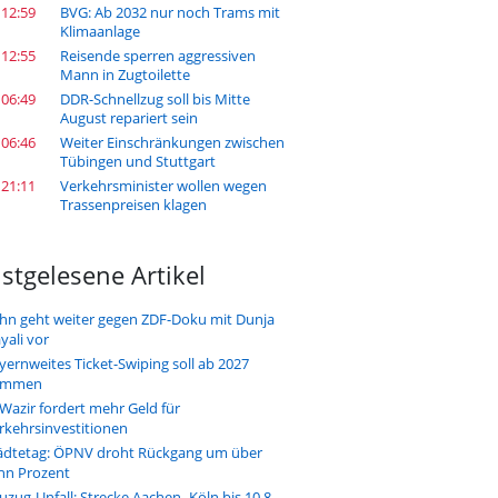
 12:59
BVG: Ab 2032 nur noch Trams mit
Klimaanlage
 12:55
Reisende sperren aggressiven
Mann in Zugtoilette
 06:49
DDR-Schnellzug soll bis Mitte
August repariert sein
 06:46
Weiter Einschränkungen zwischen
Tübingen und Stuttgart
 21:11
Verkehrsminister wollen wegen
Trassenpreisen klagen
stgelesene Artikel
hn geht weiter gegen ZDF-Doku mit Dunja
yali vor
yernweites Ticket-Swiping soll ab 2027
ommen
-Wazir fordert mehr Geld für
rkehrsinvestitionen
ädtetag: ÖPNV droht Rückgang um über
hn Prozent
uzug-Unfall: Strecke Aachen–Köln bis 10.8.