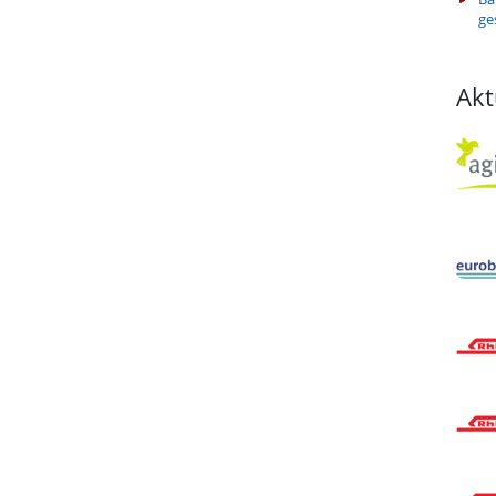
ge
Akt