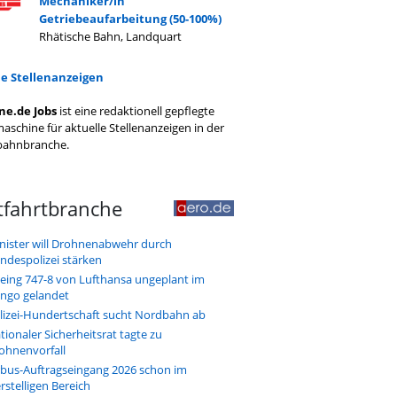
Mechaniker/in
Getriebeaufarbeitung (50-100%)
Rhätische Bahn, Landquart
le Stellenanzeigen
ne.de Jobs
ist eine redaktionell gepflegte
aschine für aktuelle Stellenanzeigen in der
bahnbranche.
tfahrtbranche
nister will Drohnenabwehr durch
ndespolizei stärken
eing 747-8 von Lufthansa ungeplant im
ngo gelandet
lizei-Hundertschaft sucht Nordbahn ab
tionaler Sicherheitsrat tagte zu
ohnenvorfall
rbus-Auftragseingang 2026 schon im
erstelligen Bereich