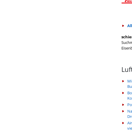
Al
schie
Suchm
Eisen
Luf
Mi
Bu
Bo
Ko
Po
Na
Dr
Ai
vi