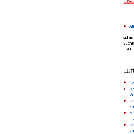
Al
schie
Suchm
Eisen
Luf
Po
Na
Dr
Ai
vi
Ne
Fl
Be
un