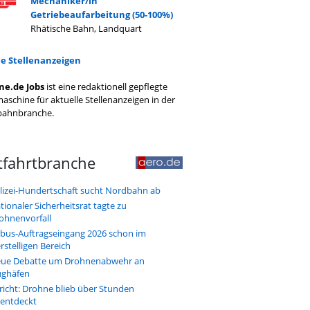
Mechaniker/in
Getriebeaufarbeitung (50-100%)
Rhätische Bahn, Landquart
le Stellenanzeigen
ne.de Jobs
ist eine redaktionell gepflegte
aschine für aktuelle Stellenanzeigen in der
bahnbranche.
tfahrtbranche
lizei-Hundertschaft sucht Nordbahn ab
tionaler Sicherheitsrat tagte zu
ohnenvorfall
rbus-Auftragseingang 2026 schon im
erstelligen Bereich
ue Debatte um Drohnenabwehr an
ughäfen
richt: Drohne blieb über Stunden
entdeckt