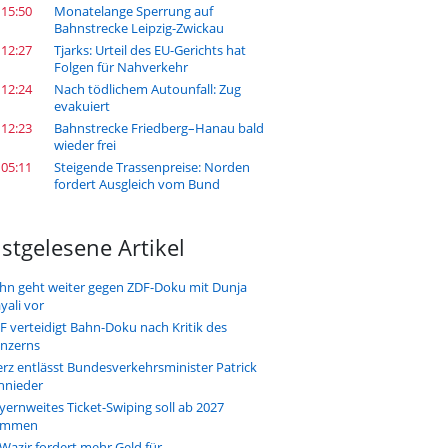
 15:50
Monatelange Sperrung auf
Bahnstrecke Leipzig-Zwickau
 12:27
Tjarks: Urteil des EU-Gerichts hat
Folgen für Nahverkehr
 12:24
Nach tödlichem Autounfall: Zug
evakuiert
 12:23
Bahnstrecke Friedberg–Hanau bald
wieder frei
 05:11
Steigende Trassenpreise: Norden
fordert Ausgleich vom Bund
stgelesene Artikel
hn geht weiter gegen ZDF-Doku mit Dunja
yali vor
F verteidigt Bahn-Doku nach Kritik des
nzerns
rz entlässt Bundesverkehrsminister Patrick
hnieder
yernweites Ticket-Swiping soll ab 2027
ommen
-Wazir fordert mehr Geld für