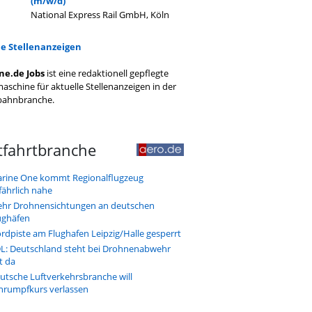
(m/w/d)
National Express Rail GmbH, Köln
le Stellenanzeigen
ne.de Jobs
ist eine redaktionell gepflegte
aschine für aktuelle Stellenanzeigen in der
bahnbranche.
tfahrtbranche
rine One kommt Regionalflugzeug
fährlich nahe
hr Drohnensichtungen an deutschen
ughäfen
rdpiste am Flughafen Leipzig/Halle gesperrt
L: Deutschland steht bei Drohnenabwehr
t da
utsche Luftverkehrsbranche will
hrumpfkurs verlassen