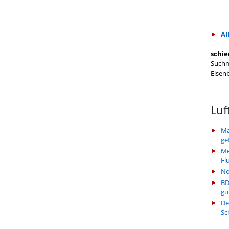
Al
schie
Suchm
Eisen
Luf
Ma
ge
Me
Fl
No
BD
gu
De
Sc