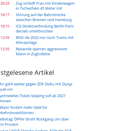
 20:33
Zug schleift Frau mit Kinderwagen
in Tschechien 45 Meter mit
 18:17
Störung auf der Bahnstrecke
zwischen Bremen und Hamburg
 18:15
ICE-Direktverbindung Berlin-Paris
derzeit unterbrochen
 12:59
BVG: Ab 2032 nur noch Trams mit
Klimaanlage
 12:55
Reisende sperren aggressiven
Mann in Zugtoilette
stgelesene Artikel
hn geht weiter gegen ZDF-Doku mit Dunja
yali vor
yernweites Ticket-Swiping soll ab 2027
ommen
-Wazir fordert mehr Geld für
rkehrsinvestitionen
ädtetag: ÖPNV droht Rückgang um über
hn Prozent
uzug-Unfall: Strecke Aachen–Köln bis 10.8.