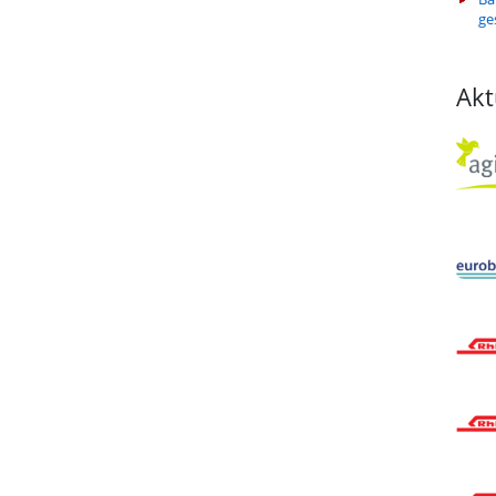
ge
Akt