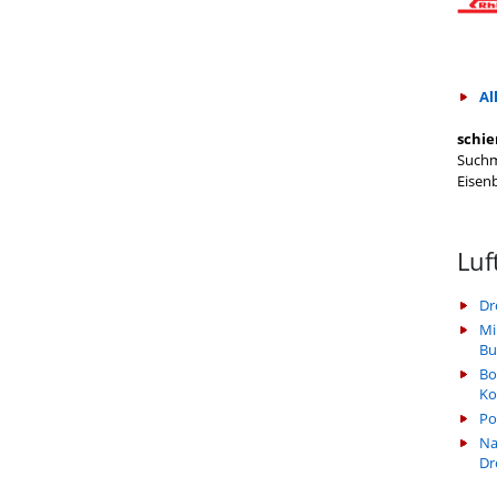
Al
schie
Suchm
Eisen
Luf
Dr
Mi
Bu
Bo
Ko
Po
Na
Dr