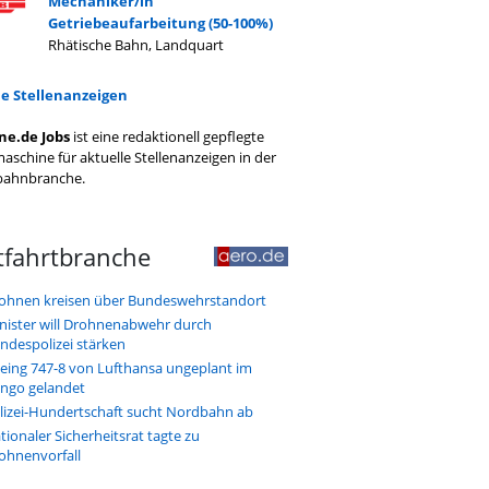
Mechaniker/in
Getriebeaufarbeitung (50-100%)
Rhätische Bahn, Landquart
le Stellenanzeigen
ne.de Jobs
ist eine redaktionell gepflegte
aschine für aktuelle Stellenanzeigen in der
bahnbranche.
tfahrtbranche
ohnen kreisen über Bundeswehrstandort
nister will Drohnenabwehr durch
ndespolizei stärken
eing 747-8 von Lufthansa ungeplant im
ngo gelandet
lizei-Hundertschaft sucht Nordbahn ab
tionaler Sicherheitsrat tagte zu
ohnenvorfall