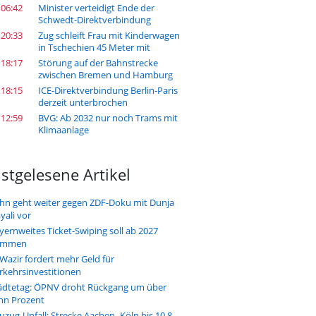
 06:42
Minister verteidigt Ende der
Schwedt-Direktverbindung
 20:33
Zug schleift Frau mit Kinderwagen
in Tschechien 45 Meter mit
 18:17
Störung auf der Bahnstrecke
zwischen Bremen und Hamburg
 18:15
ICE-Direktverbindung Berlin-Paris
derzeit unterbrochen
 12:59
BVG: Ab 2032 nur noch Trams mit
Klimaanlage
stgelesene Artikel
hn geht weiter gegen ZDF-Doku mit Dunja
yali vor
yernweites Ticket-Swiping soll ab 2027
ommen
-Wazir fordert mehr Geld für
rkehrsinvestitionen
ädtetag: ÖPNV droht Rückgang um über
hn Prozent
uzug-Unfall: Strecke Aachen–Köln bis 10.8.