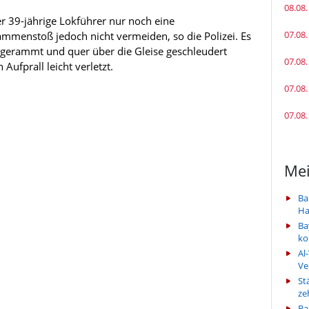
08.08.
r 39-jährige Lokführer nur noch eine
07.08.
mmenstoß jedoch nicht vermeiden, so die Polizei. Es
g gerammt und quer über die Gleise geschleudert
07.08.
ufprall leicht verletzt.
07.08.
07.08.
Mei
Ba
Ha
Ba
k
Al
Ve
St
ze
Ba