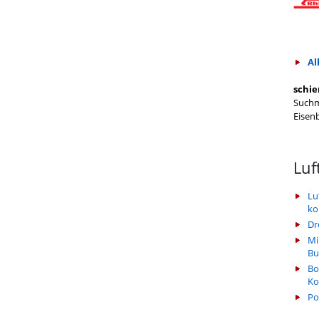
Al
schie
Suchm
Eisen
Luf
Lu
k
Dr
Mi
Bu
Bo
Ko
Po