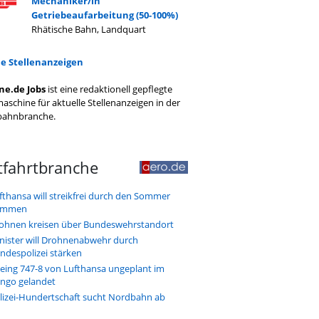
Mechaniker/in
Getriebeaufarbeitung (50-100%)
Rhätische Bahn, Landquart
le Stellenanzeigen
ne.de Jobs
ist eine redaktionell gepflegte
aschine für aktuelle Stellenanzeigen in der
bahnbranche.
tfahrtbranche
fthansa will streikfrei durch den Sommer
ommen
ohnen kreisen über Bundeswehrstandort
nister will Drohnenabwehr durch
ndespolizei stärken
eing 747-8 von Lufthansa ungeplant im
ngo gelandet
lizei-Hundertschaft sucht Nordbahn ab