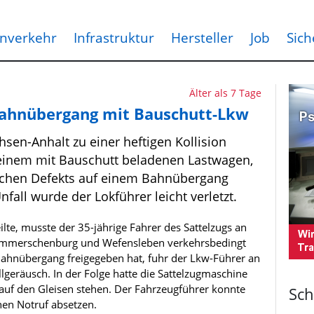
nverkehr
Infrastruktur
Hersteller
Job
Sich
Älter als 7 Tage
 Bahnübergang mit Bauschutt-Lkw
sen-Anhalt zu einer heftigen Kollision
einem mit Bauschutt beladenen Lastwagen,
schen Defekts auf einem Bahnübergang
fall wurde der Lokführer leicht verletzt.
ilte, musste der 35-jährige Fahrer des Sattelzugs an
mmerschenburg und Wefensleben verkehrsbedingt
Bahnübergang freigegeben hat, fuhr der Lkw-Führer an
lgeräusch. In der Folge hatte die Sattelzugmaschine
auf den Gleisen stehen. Der Fahrzeugführer konnte
Sch
nen Notruf absetzen.