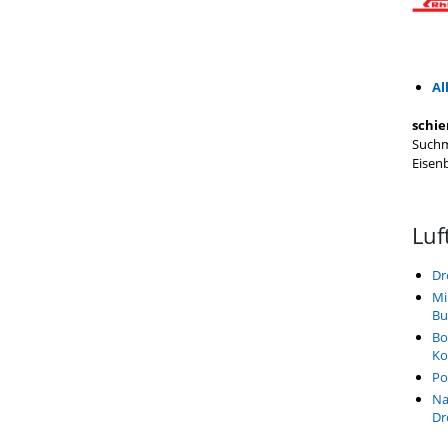
Al
schie
Suchm
Eisen
Luf
Dr
Mi
Bu
Bo
Ko
Po
Na
Dr