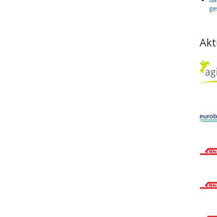
ge
Akt