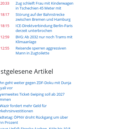
 20:33
Zug schleift Frau mit Kinderwagen
in Tschechien 45 Meter mit
 18:17
Störung auf der Bahnstrecke
zwischen Bremen und Hamburg
 18:15
ICE-Direktverbindung Berlin-Paris
derzeit unterbrochen
 12:59
BVG: Ab 2032 nur noch Trams mit
Klimaanlage
 12:55
Reisende sperren aggressiven
Mann in Zugtoilette
stgelesene Artikel
hn geht weiter gegen ZDF-Doku mit Dunja
yali vor
yernweites Ticket-Swiping soll ab 2027
ommen
-Wazir fordert mehr Geld für
rkehrsinvestitionen
ädtetag: ÖPNV droht Rückgang um über
hn Prozent
uzug-Unfall: Strecke Aachen–Köln bis 10.8.