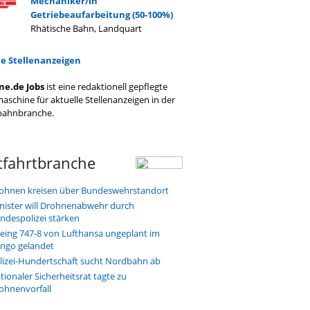
Mechaniker/in
Getriebeaufarbeitung (50-100%)
Rhätische Bahn, Landquart
le Stellenanzeigen
ne.de Jobs
ist eine redaktionell gepflegte
aschine für aktuelle Stellenanzeigen in der
bahnbranche.
tfahrtbranche
ohnen kreisen über Bundeswehrstandort
nister will Drohnenabwehr durch
ndespolizei stärken
eing 747-8 von Lufthansa ungeplant im
ngo gelandet
lizei-Hundertschaft sucht Nordbahn ab
tionaler Sicherheitsrat tagte zu
ohnenvorfall