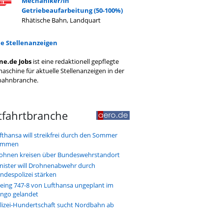
Mechaniker/in
Getriebeaufarbeitung (50-100%)
Rhätische Bahn, Landquart
le Stellenanzeigen
ne.de Jobs
ist eine redaktionell gepflegte
aschine für aktuelle Stellenanzeigen in der
bahnbranche.
tfahrtbranche
fthansa will streikfrei durch den Sommer
ommen
ohnen kreisen über Bundeswehrstandort
nister will Drohnenabwehr durch
ndespolizei stärken
eing 747-8 von Lufthansa ungeplant im
ngo gelandet
lizei-Hundertschaft sucht Nordbahn ab