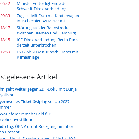
 06:42
Minister verteidigt Ende der
Schwedt-Direktverbindung
 20:33
Zug schleift Frau mit Kinderwagen
in Tschechien 45 Meter mit
 18:17
Störung auf der Bahnstrecke
zwischen Bremen und Hamburg
 18:15
ICE-Direktverbindung Berlin-Paris
derzeit unterbrochen
 12:59
BVG: Ab 2032 nur noch Trams mit
Klimaanlage
stgelesene Artikel
hn geht weiter gegen ZDF-Doku mit Dunja
yali vor
yernweites Ticket-Swiping soll ab 2027
ommen
-Wazir fordert mehr Geld für
rkehrsinvestitionen
ädtetag: ÖPNV droht Rückgang um über
hn Prozent
uzug-Unfall: Strecke Aachen–Köln bis 10.8.