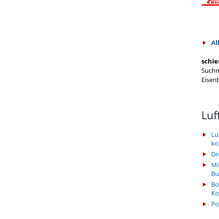
Al
schie
Suchm
Eisen
Luf
Lu
k
Dr
Mi
Bu
Bo
Ko
Po